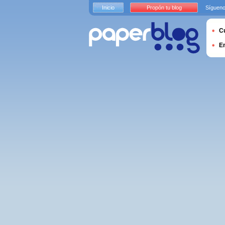
Inicio
Propón tu blog
Sígueno
Cu
E