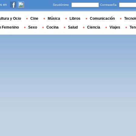
s en
Seudónimo
Contraseña
ltura y Ocio
Cine
Música
Libros
Comunicación
Tecnol
n Femenino
Sexo
Cocina
Salud
Ciencia
Viajes
Ten