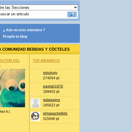
¿ Aún no eres miembro ?
Propón tu blog
A COMUNIDAD BEBIDAS Y CÓCTELES
 AUTOR DEL
TOP MIEMBROS
A
mixology
274054 pt
eavilah1970
189452 pt
galapagos
185622 pt
her A.l.
elmapachefeliz
115046 pt