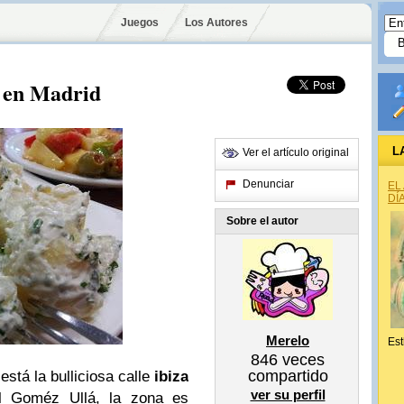
Juegos
Los Autores
 en Madrid
L
Ver el artículo original
Denunciar
EL
DÍ
Sobre el autor
Merelo
Est
846
veces
compartido
stá la bulliciosa calle
ibiza
ver su perfil
al Goméz Ullá, la zona es