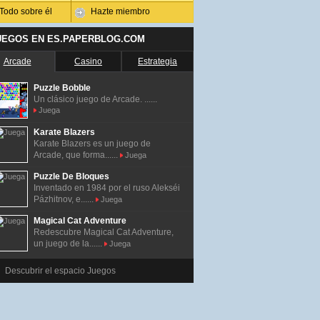
Todo sobre él
Hazte miembro
UEGOS EN ES.PAPERBLOG.COM
Arcade
Casino
Estrategia
Puzzle Bobble
Un clásico juego de Arcade. ......
Juega
Karate Blazers
Karate Blazers es un juego de
Arcade, que forma......
Juega
Puzzle De Bloques
Inventado en 1984 por el ruso Alekséi
Pázhitnov, e......
Juega
Magical Cat Adventure
Redescubre Magical Cat Adventure,
un juego de la......
Juega
Descubrir el espacio Juegos