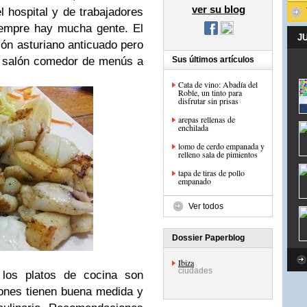
ver su blog
l hospital y de trabajadores
iempre hay mucha gente. El
J
són asturiano anticuado pero
n salón comedor de menús a
Sus últimos artículos
Cata de vino: Abadía del
Roble, un tinto para
disfrutar sin prisas
arepas rellenas de
enchilada
lomo de cerdo empanada y
relleno sala de pimientos
tapa de tiras de pollo
empanado
Ver todos
Dossier Paperblog
Ibiza
ciudades
los platos de cocina son
ones tienen buena medida y