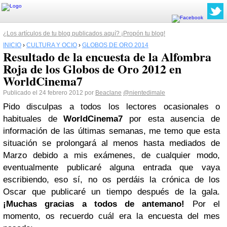
¿Los artículos de tu blog publicados aquí? ¡Propón tu blog!
INICIO
›
CULTURA Y OCIO
›
GLOBOS DE ORO 2014
Resultado de la encuesta de la Alfombra
Roja de los Globos de Oro 2012 en
WorldCinema7
Publicado el 24 febrero 2012 por
Beaclane
@nientedimale
Pido disculpas a todos los lectores ocasionales o
habituales de
WorldCinema7
por esta ausencia de
información de las últimas semanas, me temo que esta
situación se prolongará al menos hasta mediados de
Marzo debido a mis exámenes, de cualquier modo,
eventualmente publicaré alguna entrada que vaya
escribiendo, eso sí, no os perdáis la crónica de los
Oscar que publicaré un tiempo después de la gala.
¡Muchas gracias a todos de antemano!
Por el
momento, os recuerdo cuál era la encuesta del mes