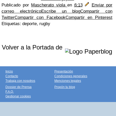
Publicado por
Mascherato viola
en
6:13
Enviar por
correo electrónico
Escribe un blog
Compartir con
Twitter
Compartir con Facebook
Compartir en Pinterest
Etiquetas: deporte, rugby
Volver a la Portada de
Inicio
Presentación
Contacto
Condiciones generales
Trabaja con nosotros
Menciones legales
Dossier de Prensa
Propón tu blog
F.A.Q.
Gestionar cookies