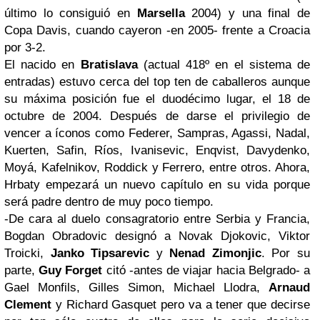
último lo consiguió en
Marsella
2004) y una final de
Copa Davis, cuando cayeron -en 2005- frente a Croacia
por 3-2.
El nacido en
Bratislava
(actual 418º en el sistema de
entradas) estuvo cerca del top ten de caballeros aunque
su máxima posición fue el duodécimo lugar, el 18 de
octubre de 2004. Después de darse el privilegio de
vencer a íconos como Federer, Sampras, Agassi, Nadal,
Kuerten, Safin, Ríos, Ivanisevic, Enqvist, Davydenko,
Moyá, Kafelnikov, Roddick y Ferrero, entre otros. Ahora,
Hrbaty empezará un nuevo capítulo en su vida porque
será padre dentro de muy poco tiempo.
-De cara al duelo consagratorio entre Serbia y Francia,
Bogdan Obradovic designó a Novak Djokovic, Viktor
Troicki,
Janko Tipsarevic
y
Nenad Zimonjic
. Por su
parte,
Guy Forget
citó -antes de viajar hacia Belgrado- a
Gael Monfils, Gilles Simon, Michael Llodra,
Arnaud
Clement
y Richard Gasquet pero va a tener que decirse