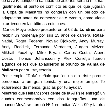
de la ATP, aunque la cantidad de abiertos será la misma.
Igualmente, el punto de conflicto es que los que jugarán
la Copa de Maestros no contarán con un periodo de
adaptación antes de comenzar este evento, como viene
ocurriendo en las últimas ediciones.
-Carlos Moyá estuvo presente en el 02 de
Londres
para
recibir
un homenaje por sus 15 años de carrera
. Rafael
Nadal, Roger Federer, Novak Djokovic, Andy Murray,
Andy Roddick, Fernando Verdasco, Jurgen Melzer,
Mikhail Youzhny, Mike Bryan, Carlos Costa, Albert
Costa, Thomas Johansson y Álex Corretja fueron
algunos de los que aplaudieron al oriundo de
Palma de
Mallorca
por su trayectoria.
Por ejemplo, “Rafa” señaló que "es un día triste porque
perdemos a un gran tenista y una mejor amigo. Te
echaremos de menos, gracias por tu ayuda".
Mientras que Helfant (presidente de la ATP) le entregó un
cuadro conmemorativo con dos fotografías, una de
cuando Moyá se coronó Nº 1 en Indian Wells´99 y la otra