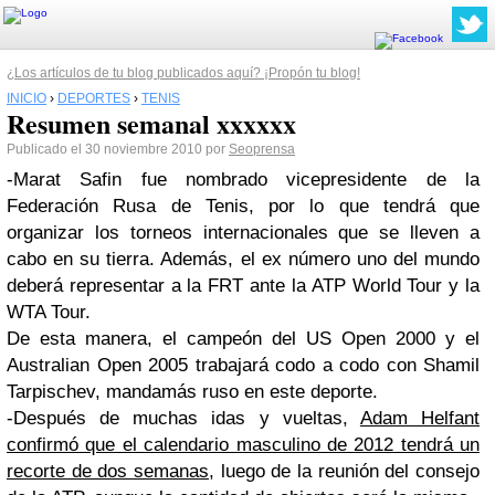
¿Los artículos de tu blog publicados aquí? ¡Propón tu blog!
INICIO
›
DEPORTES
›
TENIS
Resumen semanal xxxxxx
Publicado el 30 noviembre 2010 por
Seoprensa
-Marat Safin fue nombrado vicepresidente de la
Federación Rusa de Tenis, por lo que tendrá que
organizar los torneos internacionales que se lleven a
cabo en su tierra. Además, el ex número uno del mundo
deberá representar a la FRT ante la ATP World Tour y la
WTA Tour.
De esta manera, el campeón del US Open 2000 y el
Australian Open 2005 trabajará codo a codo con Shamil
Tarpischev, mandamás ruso en este deporte.
-Después de muchas idas y vueltas,
Adam Helfant
confirmó que el calendario masculino de 2012 tendrá un
recorte de dos semanas
, luego de la reunión del consejo