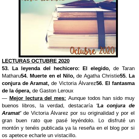
LECTURAS OCTUBRE 2020
53. La leyenda del hechicero: El elegido,
de Taran
Matharu
54. Muerte en el Nilo,
de Agatha Christie
55. La
conjura de Aramat,
de Victoria Álvarez
56. El fantasma
de la ópera,
de Gaston Leroux
—
Mejor lectura del mes:
Aunque todos han sido muy
buenos libros, la verdad, destacaría
'La conjura de
Aramat'
de Victoria Álvarez por su originalidad y por el
gran buen rato que pasé leyéndolo. Lo disfruté un
montón y tenéis publicada ya la reseña en el blog por si
os apetece echarle un vistacillo.