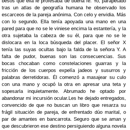
besos que ella le profesaba de buena fe. Yo, parapetado
tras un atlas de geografía humana he observado los
escarceos de la pareja anónima. Con celo y envidia. Más
con lo segundo. Ella tenía apoyada una mano en una
pared para que no se le viniese encima la estantería, y la
otra sujetaba la cabeza de su él, para que no se le
dislocara en la loca búsqueda del placer. El señor X
tenía las suyas ocultas bajo la falda de la señora Y. A
falta de pudor, buenas son las consecuencias. Sus
bocas chocaban como constelaciones guarras y la
fricción de los cuerpos expelía jadeos y susurros y
palabras derretidoras. Él comenzó a masajear su culo
con una mano y ocupó la otra en apresar una teta y
sopesarla inquietamente. Abrumado he optado por
abandonar mi incursión ocular.
Les he dejado entregados,
convencido de que no buscan un libro que resarza su
frágil situación de pareja, de enfrentado dúo marital, o
par de amantes en bancarrota. Seguro que se aman y
que descubrieron ese destino persiguiendo alguna novela