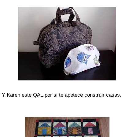
Y
Karen
este QAL,por si te apetece construir casas.