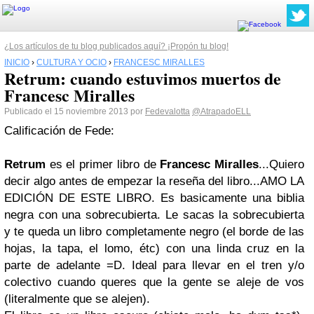
¿Los artículos de tu blog publicados aquí? ¡Propón tu blog!
INICIO
›
CULTURA Y OCIO
›
FRANCESC MIRALLES
Retrum: cuando estuvimos muertos de
Francesc Miralles
Publicado el 15 noviembre 2013 por
Fedevalotta
@AtrapadoELL
Calificación de Fede:
Retrum
es el primer libro de
Francesc Miralles
...Quiero
decir algo antes de empezar la reseña del libro...AMO LA
EDICIÓN DE ESTE LIBRO. Es basicamente una biblia
negra con una sobrecubierta. Le sacas la sobrecubierta
y te queda un libro completamente negro (el borde de las
hojas, la tapa, el lomo, étc) con una linda cruz en la
parte de adelante =D. Ideal para llevar en el tren y/o
colectivo cuando queres que la gente se aleje de vos
(literalmente que se alejen).