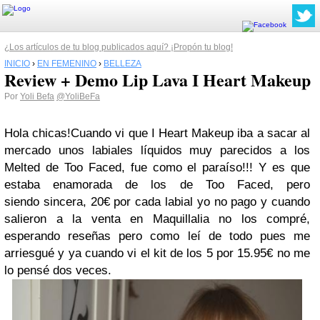
¿Los artículos de tu blog publicados aquí? ¡Propón tu blog!
INICIO
›
EN FEMENINO
›
BELLEZA
Review + Demo Lip Lava I Heart Makeup
Por
Yoli Befa
@YoliBeFa
Hola chicas!
Cuando vi que I Heart Makeup iba a sacar al
mercado unos labiales líquidos muy parecidos a los
Melted de Too Faced, fue como el paraíso!!! Y es que
estaba enamorada de los de Too Faced, pero
siendo sincera, 20€ por cada labial yo no pago y cuando
salieron a la venta en Maquillalia no los compré,
esperando reseñas pero como leí de todo pues me
arriesgué y ya cuando vi el kit de los 5 por 15.95€ no me
lo pensé dos veces.