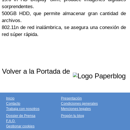
sorprendentes.
500GB HDD, que permite almacenar gran cantidad de
archivos.
802.11n de red inalámbrica, se asegura una conexión de
red súper rápida.
Volver a la Portada de
Inicio
Presentación
Contacto
Condiciones generales
Trabaja con nosotros
Menciones legales
Dossier de Prensa
Propón tu blog
F.A.Q.
Gestionar cookies