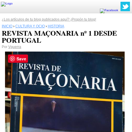
¿Los artículos de tu blog publicados aquí? ¡Propón tu blog!
INICIO
›
CULTURA Y OCIO
›
HISTORIA
REVISTA MAÇONARIA nº 1 DESDE
PORTUGAL
Por
Vguerra
Save