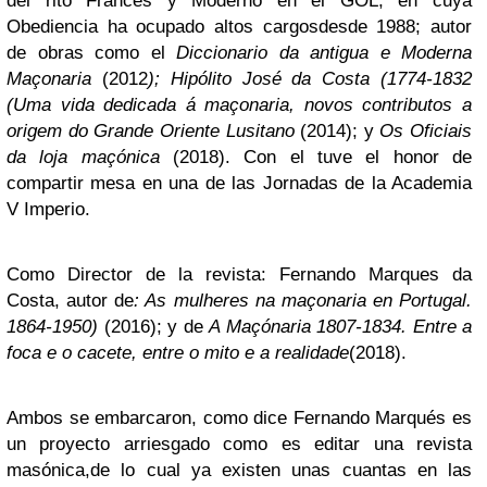
del rito Francés y Moderno en el GOL, en cuya
Obediencia ha ocupado altos cargosdesde 1988; autor
de obras como el
Diccionario da antigua e Moderna
Maçonaria
(2012
); Hipólito José da Costa (1774-1832
(Uma vida dedicada á maçonaria, novos contributos a
origem do Grande Oriente Lusitano
(2014);
y
Os Oficiais
da loja maçónica
(2018). Con el tuve el honor de
compartir mesa en una de las Jornadas de la Academia
V Imperio.
Como Director de la revista: Fernando Marques da
Costa, autor de
: As mulheres na maçonaria en Portugal.
1864-1950)
(2016); y de
A Maçónaria 1807-1834. Entre a
foca e o cacete, entre o mito e a realidade
(2018).
Ambos se embarcaron, como dice Fernando Marqués es
un proyecto arriesgado como es editar una revista
masónica,de lo cual ya existen unas cuantas en las