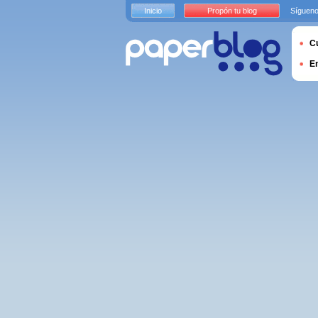
Inicio
Propón tu blog
Sígueno
Cu
E