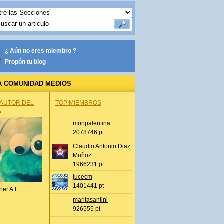
¿ Aún no eres miembro ?
Propón tu blog
A COMUNIDAD MEDIOS
 AUTOR DEL
TOP MIEMBROS
A
monpalentina
2078746 pt
Claudio Antonio Diaz
Muñoz
1966231 pt
jucecm
1401441 pt
her A.l.
maritasantini
926555 pt