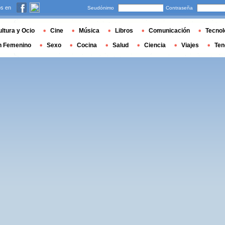
s en
Seudónimo
Contraseña
ltura y Ocio
Cine
Música
Libros
Comunicación
Tecnol
n Femenino
Sexo
Cocina
Salud
Ciencia
Viajes
Ten