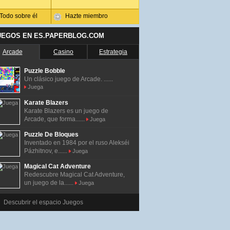
Todo sobre él
Hazte miembro
UEGOS EN ES.PAPERBLOG.COM
Arcade
Casino
Estrategia
Puzzle Bobble
Un clásico juego de Arcade. ......
Juega
Karate Blazers
Karate Blazers es un juego de
Arcade, que forma......
Juega
Puzzle De Bloques
Inventado en 1984 por el ruso Alekséi
Pázhitnov, e......
Juega
Magical Cat Adventure
Redescubre Magical Cat Adventure,
un juego de la......
Juega
Descubrir el espacio Juegos