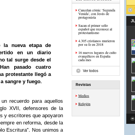
Cancelan cómic ‘Segunda
Venida’, con Jesús de
protagonista
J
Sacan el primer sello
español que reconoce al
protestantismo
4.305 cristianos murieron
por su fe en 2018
e la nueva etapa de
vertido en un diario
16 nuevos lugares de culto
evangélicos en España
mo tal surge desde el
cada mes
 Han pasado cuatro
Ver todos
a protestante llegó a
 a sangre y fuego.
Revistas
Medios
 un recuerdo para aquellos
Religión
glo XVII, defensores de la
les y escritores que apoyaron
siempre en reforma, desde la
sólo Escritura”. Nos unimos a