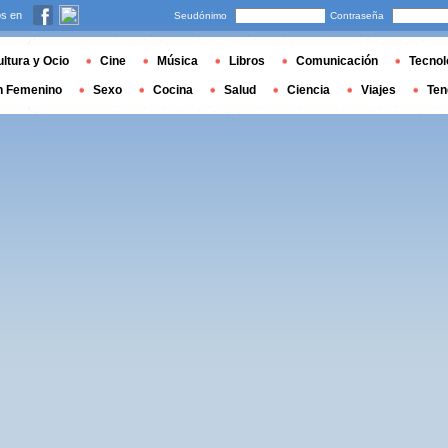
s en
Seudónimo
Contraseña
ltura y Ocio
Cine
Música
Libros
Comunicación
Tecnol
n Femenino
Sexo
Cocina
Salud
Ciencia
Viajes
Ten