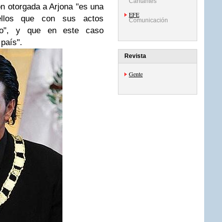
Cantantes
n otorgada a Arjona "es una
EFE
uellos que con sus actos
Comunicación
to", y que en este caso
país".
Revista
Gente