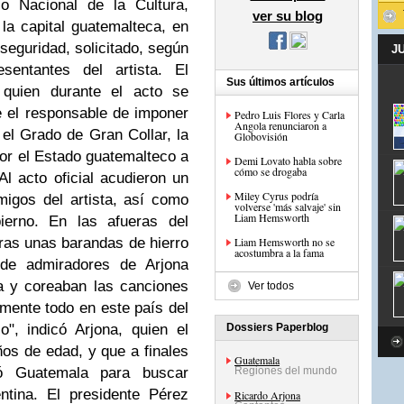
io Nacional de la Cultura,
ver su blog
 la capital guatemalteca, en
seguridad, solicitado, según
J
esentantes del artista. El
Sus últimos artículos
 quien durante el acto se
e el responsable de imponer
Pedro Luis Flores y Carla
Angola renunciaron a
 el Grado de Gran Collar, la
Globovisión
r el Estado guatemalteco a
Demi Lovato habla sobre
cómo se drogaba
Al acto oficial acudieron un
Miley Cyrus podría
migos del artista, así como
volverse 'más salvaje' sin
Liam Hemsworth
erno. En las afueras del
tras unas barandas de hierro
Liam Hemsworth no se
acostumbra a la fama
 de admiradores de Arjona
 y coreaban las canciones
Ver todos
amente todo en este país del
", indicó Arjona, quien el
Dossiers Paperblog
os de edad, y que a finales
Guatemala
ó Guatemala para buscar
Regiones del mundo
ntina. El presidente Pérez
Ricardo Arjona