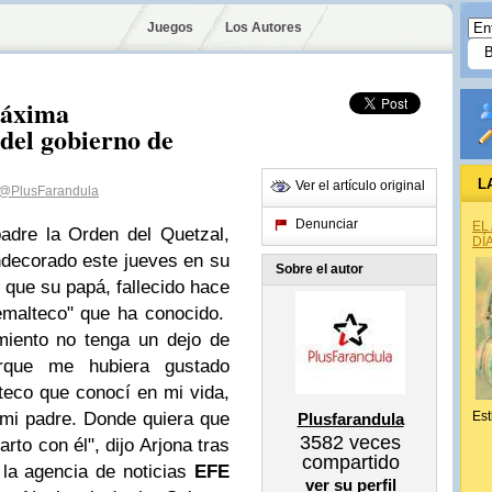
Juegos
Los Autores
máxima
del gobierno de
L
Ver el artículo original
@PlusFarandula
Denunciar
EL
adre la Orden del Quetzal,
DÍ
ndecorado este jueves en su
Sobre el autor
o que su papá, fallecido hace
emalteco" que ha conocido.
miento no tenga un dejo de
rque me hubiera gustado
eco que conocí en mi vida,
 mi padre. Donde quiera que
Est
Plusfarandula
3582
veces
rto con él", dijo Arjona tras
compartido
 la agencia de noticias
EFE
ver su perfil