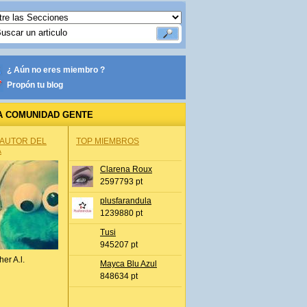
¿ Aún no eres miembro ?
Propón tu blog
A COMUNIDAD GENTE
 AUTOR DEL
TOP MIEMBROS
A
Clarena Roux
2597793 pt
plusfarandula
1239880 pt
Tusi
945207 pt
her A.l.
Mayca Blu Azul
848634 pt