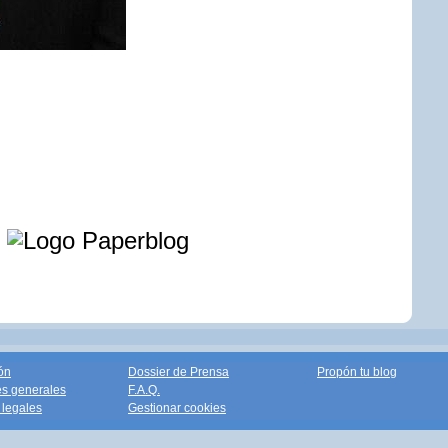
e
ón
Dossier de Prensa
Propón tu blog
s generales
F.A.Q.
legales
Gestionar cookies