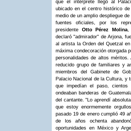
que el intérprete llegó al Palac
ubicado en el centro histórico de
medio de un amplio despliegue de 
fuentes oficiales, por los repr
presidente
Otto Pérez Molina
,
declaró "admirador" de Arjona, fu
al artista la Orden del Quetzal en
máxima condecoración otorgada po
personalidades de altos méritos. 
reducido grupo de familiares y a
miembros del Gabinete de Gobi
Palacio Nacional de la Cultura, y 
que impedían el paso, cientos
ondeaban banderas de Guatemala
del cantante. "Lo aprendí absolut
que estoy enormemente orgulloso
pasado 19 de enero cumplió 49 añ
de los años ochenta abandon
oportunidades en México y Arge