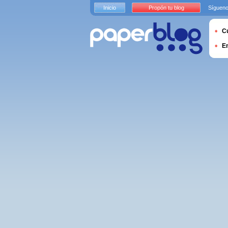
Inicio
Propón tu blog
Sígueno
Cu
E