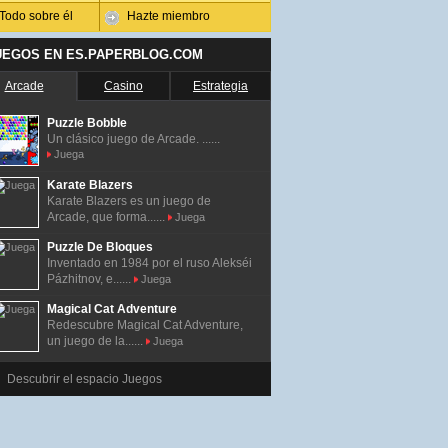
Todo sobre él
Hazte miembro
UEGOS EN ES.PAPERBLOG.COM
Arcade
Casino
Estrategia
Puzzle Bobble
Un clásico juego de Arcade. ......
Juega
Karate Blazers
Karate Blazers es un juego de
Arcade, que forma......
Juega
Puzzle De Bloques
Inventado en 1984 por el ruso Alekséi
Pázhitnov, e......
Juega
Magical Cat Adventure
Redescubre Magical Cat Adventure,
un juego de la......
Juega
Descubrir el espacio Juegos