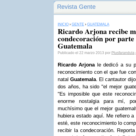
Revista Gente
INICIO
›
GENTE
›
GUATEMALA
Ricardo Arjona recibe 
condecoración por parte 
Guatemala
Publicado el 22 marzo 2013 por
Plusfarandula
Ricardo Arjona
le dedicó a su p
reconocimiento con el que fue co
natal
Guatemala
. El cantautor dij
dos años, ha sido "el mejor guat
"Es imposible que este reconoci
enorme nostalgia para mí, po
muchísimo que el mejor guatemalt
hubiera estado aquí. Me refiero a
esté, este reconocimiento lo compa
recibir la condecoración. Reporta