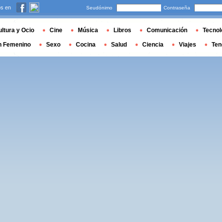
s en
Seudónimo
Contraseña
ltura y Ocio
Cine
Música
Libros
Comunicación
Tecnol
n Femenino
Sexo
Cocina
Salud
Ciencia
Viajes
Ten