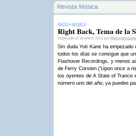
Revista Música
INICIO
›
MÚSICA
Right Back, Tema de la
Publicado el 18 enero 2011 por
Mariovansoun
Sin duda Yuti Kane ha empezado e
todos los días se consigue que un
Flashover Recordings, y menos aún
de Ferry Corsten ('Upon once a nig
los oyentes de A State of Trance 
número uno del año, ya puedes pa