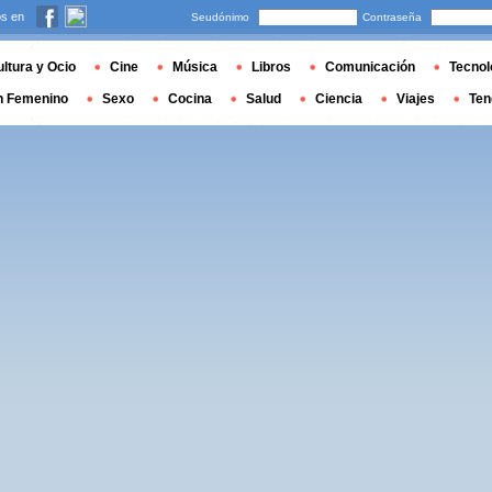
s en
Seudónimo
Contraseña
ltura y Ocio
Cine
Música
Libros
Comunicación
Tecnol
n Femenino
Sexo
Cocina
Salud
Ciencia
Viajes
Ten