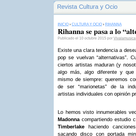
Revista Cultura y Ocio
INICIO
›
CULTURA Y OCIO
›
RIHANNA
Rihanna se pasa a lo “alt
Publicado el 10 octubre 2015 por
Vivalamusica
Existe una clara tendencia a desea
pop se vuelvan “alternativas”. 
ciertos artistas maduran (y nosot
algo más, algo diferente y que
mismo de siempre: queremos con
de ser “marionetas” de la indu
artistas individuales con opinión p
Lo hemos visto innumerables vec
Madonna
compartiendo estudio 
Timberlake
haciendo cancione
sacando disco con portada min