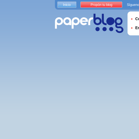
Inicio
Propón tu blog
Sígueno
Cu
E