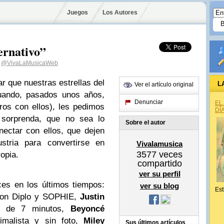
Juegos
Los Autores
ernativo”
@VivaLaMusicaWeb
r que nuestras estrellas del
L
Ver el artículo original
Cuando, pasados unos años,
Denunciar
EL
ros con ellos), les pedimos
DÍ
 sorprenda, que no sea lo
Sobre el autor
ectar con ellos, que dejen
stria para convertirse en
Vivalamusica
3577
veces
ropia.
compartido
ver su perfil
es en los últimos tiempos:
ver su blog
Est
con Diplo y SOPHIE,
Justin
s de 7 minutos,
Beyoncé
imalista y sin foto,
Miley
Sus últimos artículos