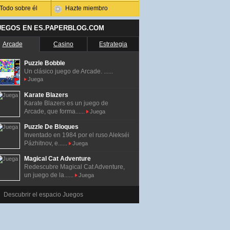
Todo sobre él
Hazte miembro
UEGOS EN ES.PAPERBLOG.COM
Arcade
Casino
Estrategia
Puzzle Bobble
Un clásico juego de Arcade. ......
Juega
Karate Blazers
Karate Blazers es un juego de
Arcade, que forma......
Juega
Puzzle De Bloques
Inventado en 1984 por el ruso Alekséi
Pázhitnov, e......
Juega
Magical Cat Adventure
Redescubre Magical Cat Adventure,
un juego de la......
Juega
Descubrir el espacio Juegos