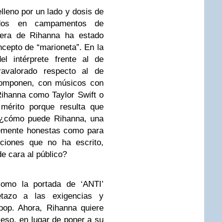
elleno por un lado y dosis de
cados en campamentos de
rrera de Rihanna ha estado
cepto de “marioneta”. En la
el intérprete frente al de
ravalorado respecto al de
componen, con músicos con
ihanna como Taylor Swift o
mérito porque resulta que
, ¿cómo puede Rihanna, una
ntemente honestas como para
nciones que no ha escrito,
de cara al público?
como la portada de ‘ANTI’
tazo a las exigencias y
 pop. Ahora, Rihanna quiere
eso, en lugar de poner a su