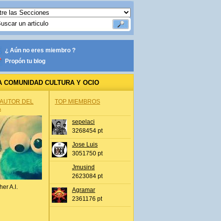
¿ Aún no eres miembro ?
Propón tu blog
A COMUNIDAD CULTURA Y OCIO
 AUTOR DEL
TOP MIEMBROS
A
sepelaci
3268454 pt
Jose Luis
3051750 pt
Jmusind
2623084 pt
her A.l.
Agramar
2361176 pt