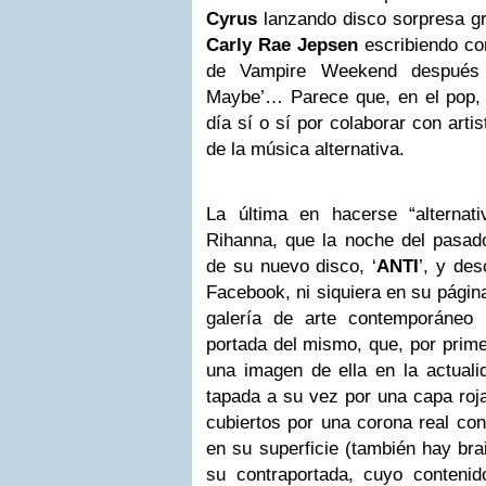
Cyrus
lanzando disco sorpresa gra
Carly Rae Jepsen
escribiendo co
de Vampire Weekend después 
Maybe’… Parece que, en el pop, l
día sí o sí por colaborar con arti
de la música alternativa.
La última en hacerse “alterna
Rihanna, que la noche del pasado
de su nuevo disco, ‘
ANTI
’, y des
Facebook, ni siquiera en su págin
galería de arte contemporáne
portada del mismo, que, por prime
una imagen de ella en la actualid
tapada a su vez por una capa roja
cubiertos por una corona real con
en su superficie (también hay brai
su contraportada, cuyo conten