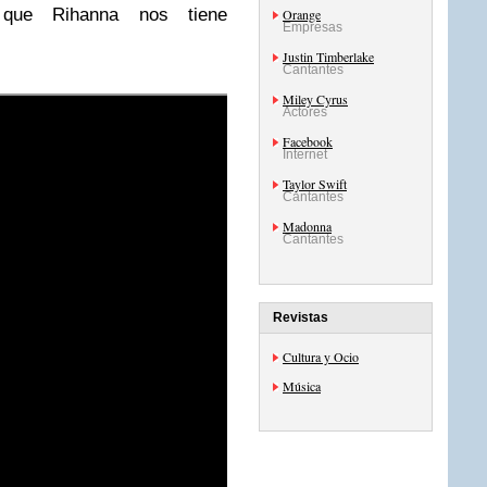
 que Rihanna nos tiene
Orange
Empresas
Justin Timberlake
Cantantes
Miley Cyrus
Actores
Facebook
Internet
Taylor Swift
Cantantes
Madonna
Cantantes
Revistas
Cultura y Ocio
Música