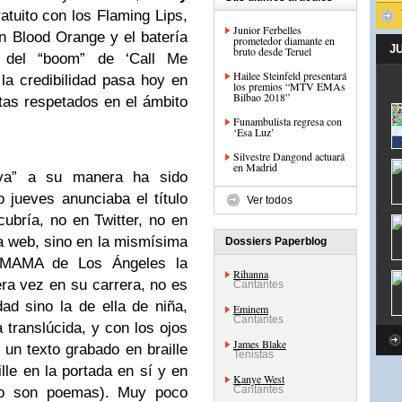
tuito con los Flaming Lips,
Junior Ferbelles
n Blood Orange y el batería
prometedor diamante en
J
bruto desde Teruel
del “boom” de ‘Call Me
Hailee Steinfeld presentará
a credibilidad pasa hoy en
los premios “MTV EMAs
Bilbao 2018”
stas respetados en el ámbito
Funambulista regresa con
‘Esa Luz’
Silvestre Dangond actuará
en Madrid
tiva” a su manera ha sido
 jueves anunciaba el título
Ver todos
cubría, no en Twitter, no en
a web, sino en la mismísima
Dossiers Paperblog
o MAMA de Los Ángeles la
Rihanna
ra vez en su carrera, no es
Cantantes
ad sino la de ella de niña,
Eminem
Cantantes
 translúcida, y con los ojos
James Blake
 un texto grabado en braille
Tenistas
lle en la portada en sí y en
Kanye West
Cantantes
ido son poemas). Muy poco