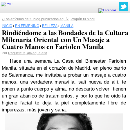
¿Los artículos de tu blog publicados aquí? ¡Propón tu blog!
INICIO
›
EN FEMENINO
›
BELLEZA
›
MANILA
Rindiéndome a las Bondades de la Cultura
Milenaria Oriental con Un Masaje a
Cuatro Manos en Fariolen Manila
Por
Raqueleita
@Raqueleita
Hace una semana
La Casa del Bienestar Fariolen
Manila
, situada en el corazón de Madrid, en pleno barrio
de Salamanca, me invitaba a probar un
masaje a cuatro
manos
, una verdadera maravilla, salí nueva de allí, te
ponen a punto cuerpo y alma, no descarto volver tienen
un gran abanico de tratamientos, y por lo que he oído la
higiene facial te deja la piel completamente libre de
impurezas, más joven y sana.