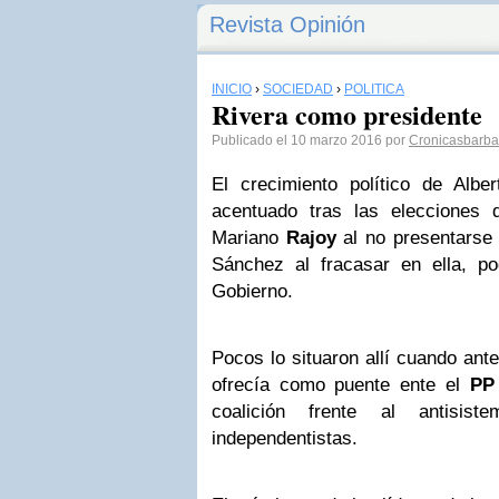
Revista Opinión
INICIO
›
SOCIEDAD
›
POLÍTICA
Rivera como presidente
Publicado el 10 marzo 2016 por
Cronicasbarba
El crecimiento político de Albe
acentuado tras las elecciones
Mariano
Rajoy
al no presentarse 
Sánchez al fracasar en ella, pod
Gobierno.
Pocos lo situaron allí cuando ant
ofrecía como puente ente el
PP
coalición frente al antis
independentistas.