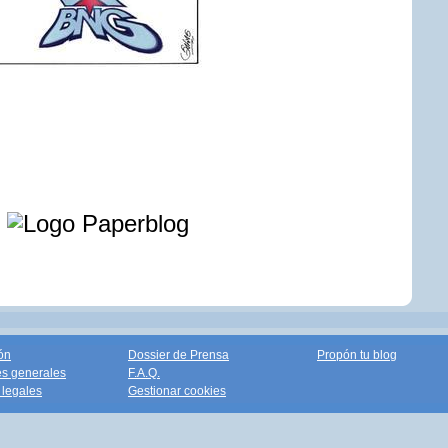
e
ón
Dossier de Prensa
Propón tu blog
s generales
F.A.Q.
legales
Gestionar cookies