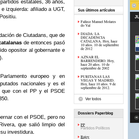
 partidos estatales, 36 años,
 e izquierda: afiliado a UGT,
Sus últimos artículos
Positiu.
J
Fallece Manuel Molares
do Val
DIADA: LA
ndación de Ciutadans, que de
DECADENCIA
CATALANA. Hoy, hace
catalanas
de entonces pasó
10 años. 10 de septiembre
de 2012
tido opositor al gobernante e
AZNAR EL
).
BARRENDERO. Hoy,
hace 20 años. 10 de
septiembre de 2002
 Parlamento europeo y en
PURITANAS LAS
VEGAS Y MADRID.
iputados nacionales y es el
Hoy, hace 10 años. 9 de
septiembre de 2012.
l, que con el PP y el PSOE
350.
Ver todos
Dossiers Paperblog
bernar con el PSOE, pero no
vera, que salió limpio del
PP
Partidos Políticos
 su investidura.
Rajoy