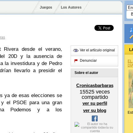
Juegos
Los Autores
ras
rt Rivera desde el verano,
L
Ver el artículo original
 del 20D y la ausencia de
Denunciar
EL
a la investidura y de Pedro
DÍ
rían llevarlo a presidir el
Sobre el autor
Cronicasbarbaras
15525
veces
es ya de esas elecciones se
compartido
y el PSOE para una gran
ver su perfil
istema Podemos y a los
ver su blog
Est