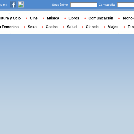
s en
Seudónimo
Contraseña
ltura y Ocio
Cine
Música
Libros
Comunicación
Tecnol
n Femenino
Sexo
Cocina
Salud
Ciencia
Viajes
Ten