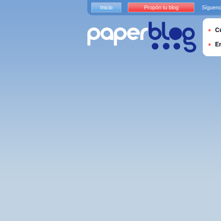
Inicio
Propón tu blog
Sígueno
Cu
E