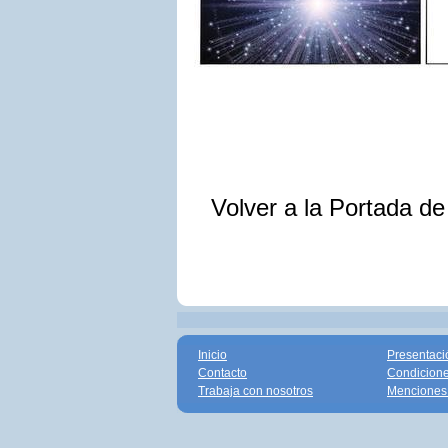
Volver a la Portada d
Inicio
Presentaci
Contacto
Condicione
Trabaja con nosotros
Menciones 