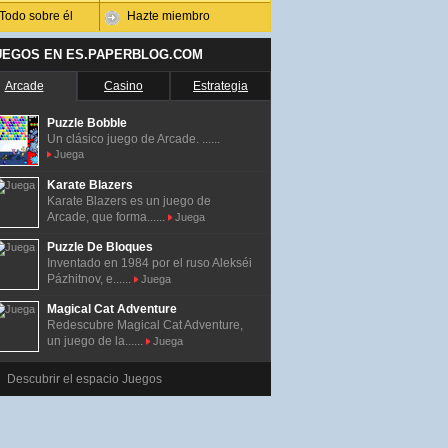
Todo sobre él
Hazte miembro
UEGOS EN ES.PAPERBLOG.COM
Arcade
Casino
Estrategia
Puzzle Bobble
Un clásico juego de Arcade. ......
Juega
Karate Blazers
Karate Blazers es un juego de
Arcade, que forma......
Juega
Puzzle De Bloques
Inventado en 1984 por el ruso Alekséi
Pázhitnov, e......
Juega
Magical Cat Adventure
Redescubre Magical Cat Adventure,
un juego de la......
Juega
Descubrir el espacio Juegos