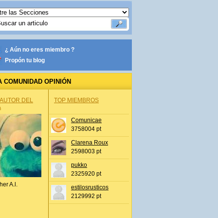
¿ Aún no eres miembro ?
Propón tu blog
A COMUNIDAD OPINIÓN
 AUTOR DEL
TOP MIEMBROS
A
Comunicae
3758004 pt
Clarena Roux
2598003 pt
pukko
2325920 pt
her A.l.
estilosrusticos
2129992 pt