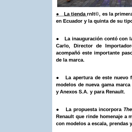
●
La tienda
rnlt©, es la prime
en Ecuador y la quinta de su tip
●
La inauguración contó con l
Carlo, Director de Importado
acompañó este importante paso
de la marca.
●
La apertura de este nuevo
modelos de
nueva gama marca 
y Anexos S.A. y para Renault.
●
La propuesta incorpora
The
Renault que rinde homenaje a m
con modelos a escala, prendas y