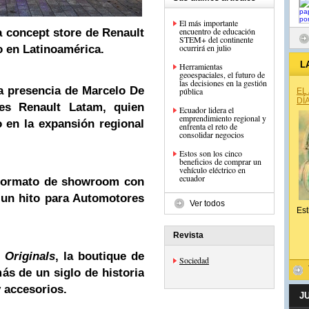
El más importante
encuentro de educación
ra concept store de Renault
STEM+ del continente
ocurrirá en julio
o en Latinoamérica.
L
Herramientas
geoespaciales, el futuro de
las decisiones en la gestión
a presencia de Marcelo De
pública
EL
DÍ
res Renault Latam, quien
Ecuador lidera el
emprendimiento regional y
 en la expansión regional
enfrenta el reto de
consolidar negocios
Estos son los cinco
beneficios de comprar un
vehículo eléctrico en
ecuador
 formato de showroom con
un hito para Automotores
Ver todos
Est
Revista
 Originals
, la boutique de
Sociedad
ás de un siglo de historia
 accesorios.
J