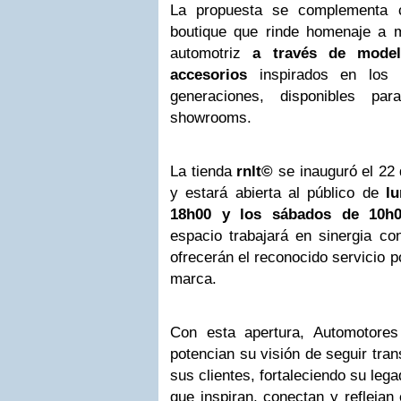
La propuesta se complementa
boutique que rinde homenaje a m
automotriz
a través de model
accesorios
inspirados en los 
generaciones, disponibles p
showrooms.
La tienda
rnlt©
se inauguró el 22 
y estará abierta al público de
l
18h00 y los
sábados de 10h0
espacio trabajará en sinergia co
ofrecerán el reconocido servicio p
marca.
Con esta apertura, Automotore
potencian su visión de seguir tra
sus clientes, fortaleciendo su le
que inspiran, conectan y reflejan 