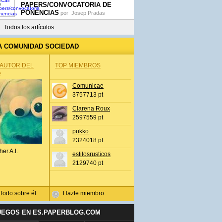
PAPERS/CONVOCATORIA DE
PONENCIAS
por
Josep Pradas
Todos los artículos
A COMUNIDAD SOCIEDAD
 AUTOR DEL
TOP MIEMBROS
A
Comunicae
3757713 pt
Clarena Roux
2597559 pt
pukko
2324018 pt
her A.l.
estilosrusticos
2129740 pt
Todo sobre él
Hazte miembro
UEGOS EN ES.PAPERBLOG.COM