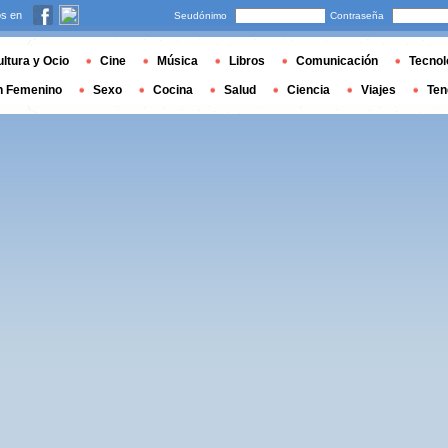
s en
Seudónimo
Contraseña
ltura y Ocio
Cine
Música
Libros
Comunicación
Tecnol
n Femenino
Sexo
Cocina
Salud
Ciencia
Viajes
Ten