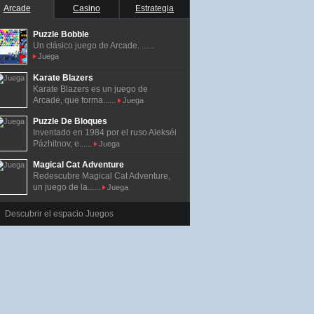
Arcade
Casino
Estrategia
Puzzle Bobble
Un clásico juego de Arcade. ......
Juega
Karate Blazers
Karate Blazers es un juego de
Arcade, que forma......
Juega
Puzzle De Bloques
Inventado en 1984 por el ruso Alekséi
Pázhitnov, e......
Juega
Magical Cat Adventure
Redescubre Magical Cat Adventure,
un juego de la......
Juega
Descubrir el espacio Juegos