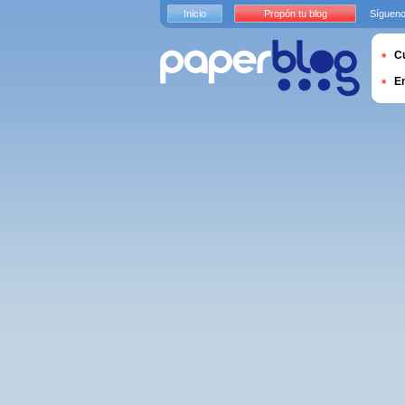
Inicio
Propón tu blog
Sígueno
Cu
E