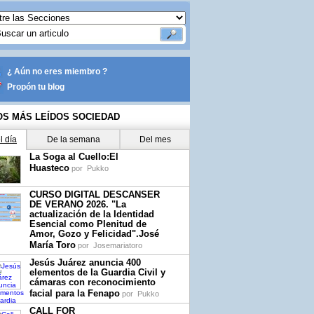
¿ Aún no eres miembro ?
Propón tu blog
OS MÁS LEÍDOS SOCIEDAD
l día
De la semana
Del mes
La Soga al Cuello:El
Huasteco
por
Pukko
CURSO DIGITAL DESCANSER
DE VERANO 2026. "La
actualización de la Identidad
Esencial como Plenitud de
Amor, Gozo y Felicidad".José
María Toro
por
Josemariatoro
Jesús Juárez anuncia 400
elementos de la Guardia Civil y
cámaras con reconocimiento
facial para la Fenapo
por
Pukko
CALL FOR