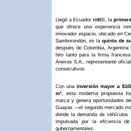
Llegó a Ecuador
rnlt©
, la
primera
que ofrece una experiencia in
innovador espacio, ubicado en Ce
Samborondón, es la
quinta de s
después de Colombia, Argentin
hito tanto para la firma france
Anexos S.A., representante oficia
consecutivos.
Con
una
inversión mayor a $10
m²
, esta moderna propuesta for
marca y genera oportunidades de 
Guayas —el segundo mercado más
donde la demanda de vehículos h
impulsada por la eficiencia de
gubernamentales.