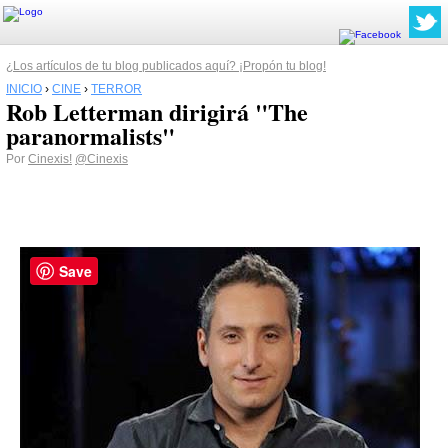
¿Los artículos de tu blog publicados aquí? ¡Propón tu blog!
INICIO
›
CINE
›
TERROR
Rob Letterman dirigirá "The
paranormalists"
Por
Cinexis!
@Cinexis
Save