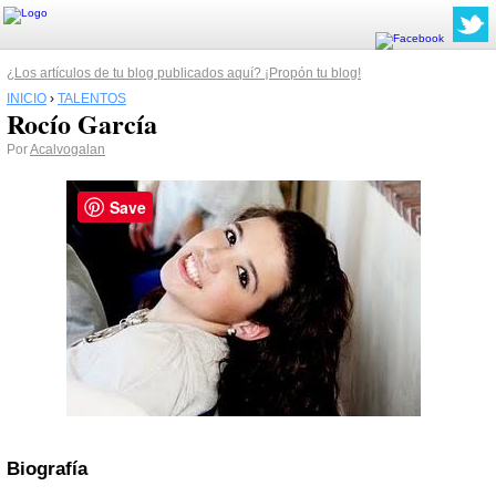
¿Los artículos de tu blog publicados aquí? ¡Propón tu blog!
INICIO
›
TALENTOS
Rocío García
Por
Acalvogalan
Save
Biografía