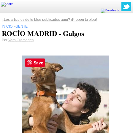
¿Los artículos de tu blog publicados aquí? ¡Propón tu blog!
INICIO
›
GENTE
ROCÍO MADRID - Galgos
Por
Vera Cremades
Save