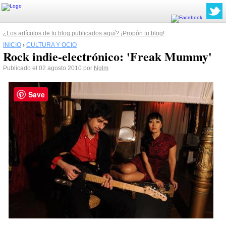
¿Los artículos de tu blog publicados aquí? ¡Propón tu blog!
INICIO
›
CULTURA Y OCIO
Rock indie-electrónico: 'Freak Mummy'
Publicado el 02 agosto 2010 por
Nglm
Save