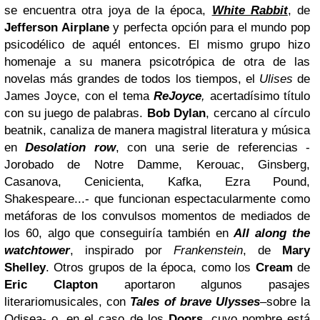
se encuentra otra joya de la época,
White Rabbit
, de
Jefferson Airplane
y perfecta opción para el mundo pop
psicodélico de aquél entonces. El mismo grupo hizo
homenaje a su manera psicotrópica de otra de las
novelas más grandes de todos los tiempos, el
Ulises
de
James Joyce, con el tema
ReJoyce
,
acertadísimo título
con su juego de palabras.
Bob Dylan
, cercano al círculo
beatnik, canaliza de manera magistral literatura y música
en
Desolation row
, con una serie de referencias -
Jorobado de Notre Damme, Kerouac, Ginsberg,
Casanova, Cenicienta, Kafka, Ezra Pound,
Shakespeare...- que funcionan espectacularmente como
metáforas de los convulsos momentos de mediados de
los 60, algo que conseguiría también en
All along the
watchtower
, inspirado por
Frankenstein
, de
Mary
Shelley
. Otros grupos de la época, como los
Cream
de
Eric Clapton
aportaron algunos pasajes
literariomusicales, con
Tales of brave Ulysses
–sobre la
Odisea- o, en el caso de los
Doors
, cuyo nombre está