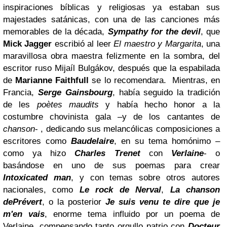
inspiraciones bíblicas y religiosas ya estaban sus
majestades satánicas, con una de las canciones más
memorables de la década,
Sympathy for the devil
, que
Mick Jagger
escribió al leer
El maestro y Margarita
, una
maravillosa obra maestra felizmente en la sombra, del
escritor ruso Mijaíl Bulgákov, después que la espabilada
de
Marianne Faithfull
se lo recomendara.
Mientras, en
Francia,
Serge Gainsbourg
, había seguido la tradición
de les
poètes maudits
y había hecho honor a la
costumbre chovinista gala –y de los cantantes de
chanson
- , dedicando sus melancólicas composiciones a
escritores como
Baudelaire
, en su tema homónimo –
como ya hizo
Charles Trenet
con
Verlaine
- o
basándose en uno de sus poemas para crear
Intoxicated man
, y con temas sobre otros autores
nacionales, como
Le rock de Nerval
,
La chanson
de
Prévert
, o la posterior
Je suis venu te dire que je
m'en vais
, enorme tema influido por un poema de
Verlaine, compensando tanto orgullo patrio con
Docteur