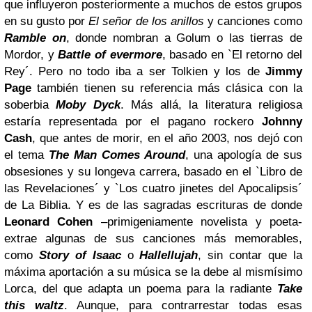
que influyeron posteriormente a muchos de estos grupos
en su gusto por
El señor de los anillos
y canciones como
Ramble on
, donde nombran a Golum o las tierras de
Mordor, y
Battle of evermore
, basado en `El retorno del
Rey´. Pero no todo iba a ser Tolkien y los de
Jimmy
Page
también tienen su referencia más clásica con la
soberbia
Moby
Dyck
. Más allá, la literatura religiosa
estaría representada por el pagano rockero
Johnny
Cash
, que antes de morir, en el año 2003, nos dejó con
el tema
The Man Comes Around
, una apología de sus
obsesiones y su longeva carrera, basado en el `Libro de
las Revelaciones´ y `Los cuatro jinetes del Apocalipsis´
de La Biblia. Y es de las sagradas escrituras de donde
Leonard Cohen
–primigeniamente novelista y poeta-
extrae algunas de sus canciones más memorables,
como
Story of Isaac
o
Hallellujah
, sin contar que la
máxima aportación a su música se la debe al mismísimo
Lorca, del que adapta un poema para la radiante
Take
this waltz
. Aunque, para contrarrestar todas esas