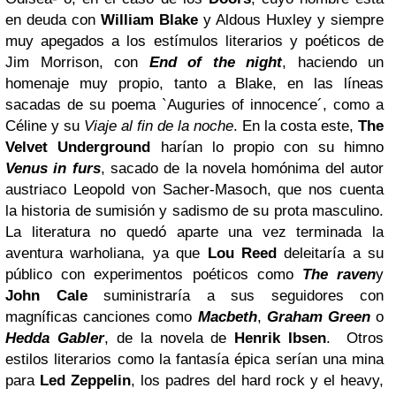
en deuda con
William Blake
y Aldous Huxley y siempre
muy apegados a los estímulos literarios y poéticos de
Jim Morrison, con
End of the night
, haciendo un
homenaje muy propio, tanto a Blake, en las líneas
sacadas de su poema `Auguries of innocence´, como a
Céline y su
Viaje al fin de la noche
. En la costa este,
The
Velvet Underground
harían lo propio con su himno
Venus in furs
, sacado de la novela homónima del autor
austriaco Leopold von Sacher-Masoch, que nos cuenta
la historia de sumisión y sadismo de su prota masculino.
La literatura no quedó aparte una vez terminada la
aventura warholiana, ya que
Lou Reed
deleitaría a su
público con experimentos poéticos como
The raven
y
John Cale
suministraría a sus seguidores con
magníficas canciones como
Macbeth
,
Graham Green
o
Hedda Gabler
, de la novela de
Henrik Ibsen
.
Otros
estilos literarios como la fantasía épica serían una mina
para
Led Zeppelin
, los padres del hard rock y el heavy,