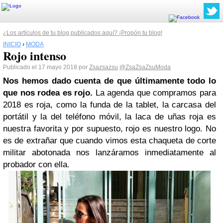
¿Los artículos de tu blog publicados aquí? ¡Propón tu blog!
INICIO
›
MODA
Rojo intenso
Publicado el 17 mayo 2018 por
Zsazsazsu
@ZsaZsaZsuModa
Nos hemos dado cuenta de que últimamente todo lo
que nos rodea es rojo.
La agenda que compramos para
2018 es roja, como la funda de la tablet, la carcasa del
portátil y la del teléfono móvil, la laca de uñas roja es
nuestra favorita y por supuesto, rojo es nuestro logo. No
es de extrañar que cuando vimos esta chaqueta de corte
militar abotonada nos lanzáramos inmediatamente al
probador con ella.