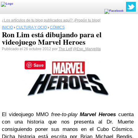
¿Los artículos de tu blog publicados aquí? ¡Propón tu blog!
INICIO
›
CULTURA Y OCIO
›
CÓMICS
Ron Lim está dibujando para el
videojuego Marvel Heroes
Publicado el 26 octubre 2012 por
The Leff
@Esp_Marvelita
Save
El videojuego MMO
free-to-play
Marvel Heroes
cuenta
con una historia que nos presenta al Dr. Muerte
consiguiendo poner sus manos en el Cubo Cósmico.
Dicha historia está escrita por Brian Michael Bendis,