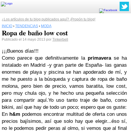
¿Los artículos de tu blog publicados aquí? ¡Propón tu blog!
INICIO
›
TENDENCIAS
›
MODA
Ropa de baño low cost
Publicado el 14 mayo 2013 por
Tinkerbell
¡¡¡Buenos días!!!
Como parece que definitivamente la
primavera
se ha
instalado en Madrid -y gran parte de España- las ganas
enormes de playa y piscina se han apoderado de mí, y
me he puesto a la búsqueda y captura de ropa de baño
molona, pero bien de precio, vamos baratita, low cost,
pero muy chula ojo, y he hecho una pequeña selección
para compartir aquí.Yo uso tanto traje de baño, como
bikini, así que hay de todo un poco; espero que os guste:
En
h&m
podemos encontrar multitud de oferta con unos
precios bajísimos, así que solo hay que elegir...éso sí,
no le podemos pedir peras al olmo, si vemos que al final