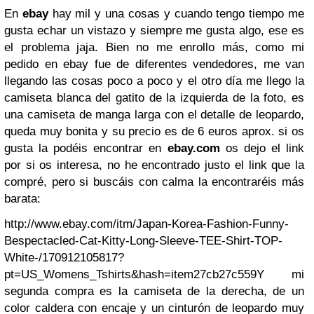
En
ebay
hay mil y una cosas y cuando tengo tiempo me
gusta echar un vistazo y siempre me gusta algo, ese es
el problema jaja. Bien no me enrollo más, como mi
pedido en ebay fue de diferentes vendedores, me van
llegando las cosas poco a poco y el otro día me llego la
camiseta blanca del gatito de la izquierda de la foto, es
una camiseta de manga larga con el detalle de leopardo,
queda muy bonita y su precio es de 6 euros aprox. si os
gusta la podéis encontrar en
ebay.com
os dejo el link
por si os interesa, no he encontrado justo el link que la
compré, pero si buscáis con calma la encontraréis más
barata:
http://www.ebay.com/itm/Japan-Korea-Fashion-Funny-
Bespectacled-Cat-Kitty-Long-Sleeve-TEE-Shirt-TOP-
White-/170912105817?
pt=US_Womens_Tshirts&hash=item27cb27c559
Y mi
segunda compra es la camiseta de la derecha, de un
color caldera con encaje y un cinturón de leopardo muy