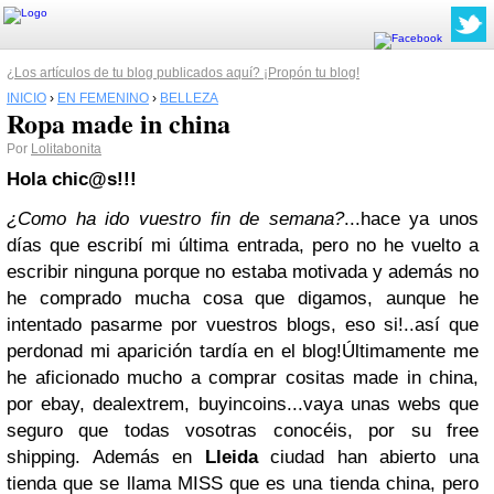
¿Los artículos de tu blog publicados aquí? ¡Propón tu blog!
INICIO
›
EN FEMENINO
›
BELLEZA
Ropa made in china
Por
Lolitabonita
Hola chic@s!!!
¿Como ha ido vuestro fin de semana?
...hace ya unos
días que escribí mi última entrada, pero no he vuelto a
escribir ninguna porque no estaba motivada y además no
he comprado mucha cosa que digamos, aunque he
intentado pasarme por vuestros blogs, eso si!..así que
perdonad mi aparición tardía en el blog!
Últimamente me
he aficionado mucho a comprar cositas made in china,
por ebay, dealextrem, buyincoins...vaya unas webs que
seguro que todas vosotras conocéis, por su free
shipping. Además en
Lleida
ciudad han abierto una
tienda que se llama MISS que es una tienda china, pero