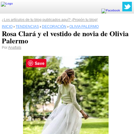
¿Los artículos de tu blog publicados aquí? ¡Propón tu blog!
INICIO
›
TENDENCIAS
›
DECORACIÓN
›
OLIVIA PALERMO
Rosa Clará y el vestido de novia de Olivia
Palermo
Por
Anaflats
Save