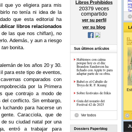
Libros Prohibidos
cil que yo eligiera para mis
20379
veces
birlo no tenía ni idea de la
compartido
dado que esta editorial ha
ver su perfil
ublicar libros relacionados
ver su blog
L
de las que nos chiflan), no
EL
lo. Además, y aun a riesgo
DÍ
s
tan
bonita.
Sus últimos artículos
Hablemos con calma
porque hoy es el día:
 alemán de los años 20 y 30.
Brandon Sanderson ha
fichado con Apple tv para
l para este tipo de eventos,
adaptar parte de su obra.
 cavernas comparados con
Babel es el Caballo de
Troya de R. F. Kuang
empobrecida por la Primera
Est
Sobre festivales de frikis
as que contrajo a modo de
del conflicto. Sin embargo,
Guía del usuario del
Festival 42 de 2025
n luchando para hacerse un
 gente. Caracciola, que de
Ver todos
de su ciudad natal por una
J
a, entró a trabajar para
Dossiers Paperblog