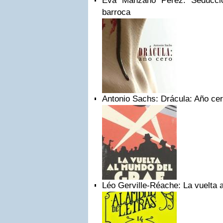
Eva Manzano Pérez: Seducció
barroca
Antonio Sachs: Drácula: Año ce
Léo Gerville-Réache: La vuelta 