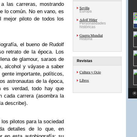
 a las carreras, mostrando
Sevilla
de lo común. No en vano, es
Europa
 mejor piloto de todos los
Adolf Hitler
Personalidades
históricas
Guerra Mundial
Historia
ografía, el bueno de Rudolf
oso retrato de la época. Los
 llena de glamour, saraos de
Revistas
o, alcohol y váyase a saber
Cultura y Ocio
ente importante, políticos,
Libros
los astronautas de la época,
n es verdad, todo hay que
en cada carrera (asombra la
a describe).
 los pilotos para la sociedad
da detalles de lo que, en
r en esta autobiografía: su