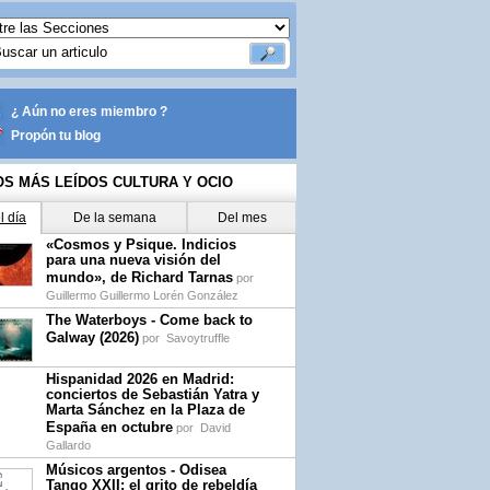
¿ Aún no eres miembro ?
Propón tu blog
OS MÁS LEÍDOS CULTURA Y OCIO
l día
De la semana
Del mes
«Cosmos y Psique. Indicios
para una nueva visión del
mundo», de Richard Tarnas
por
Guillermo Guillermo Lorén González
The Waterboys - Come back to
Galway (2026)
por
Savoytruffle
Hispanidad 2026 en Madrid:
conciertos de Sebastián Yatra y
Marta Sánchez en la Plaza de
España en octubre
por
David
Gallardo
Músicos argentos - Odisea
Tango XXII: el grito de rebeldía