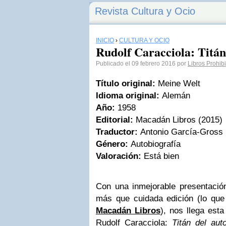
Revista Cultura y Ocio
INICIO
›
CULTURA Y OCIO
Rudolf Caracciola: Titán
Publicado el 09 febrero 2016 por
Libros Prohib
Título original:
Meine Welt
Idioma original:
Alemán
Año:
1958
Editorial:
Macadán Libros (2015)
Traductor:
Antonio García-Gross
Género:
Autobiografía
Valoración:
Está bien
Con una inmejorable presentación
más que cuidada edición (lo que 
Macadán Libros
), nos llega esta 
Rudolf Caracciola:
Titán del aut