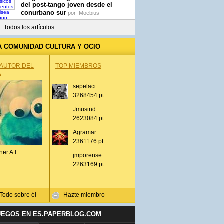
del post-tango joven desde el
conurbano sur
por
Moebius
Todos los artículos
A COMUNIDAD CULTURA Y OCIO
 AUTOR DEL
TOP MIEMBROS
A
sepelaci
3268454 pt
Jmusind
2623084 pt
Agramar
2361176 pt
her A.l.
jmporense
2263169 pt
Todo sobre él
Hazte miembro
UEGOS EN ES.PAPERBLOG.COM