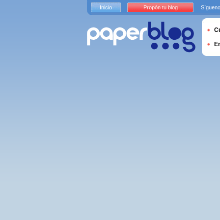
Inicio
Propón tu blog
Sígueno
Cu
E