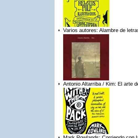
Varios autores: Alambre de letra
Antonio Altarriba / Kim: El arte d
Mark Rowlands: Corriendo con 