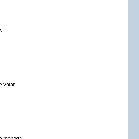
s
e volar
la manada