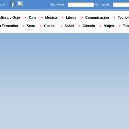
s en
Seudónimo
Contraseña
ltura y Ocio
Cine
Música
Libros
Comunicación
Tecnol
n Femenino
Sexo
Cocina
Salud
Ciencia
Viajes
Ten