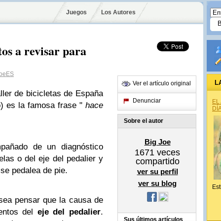
Juegos
Los Autores
os a revisar para
oeES
L
Ver el artículo original
ler de bicicletas de España
Denunciar
EL
o) es la famosa frase "
hace
DÍ
Sobre el autor
Big Joe
pañado de un diagnóstico
1671
veces
elas o del eje del pedalier y
compartido
se pedalea de pie.
ver su perfil
ver su blog
Est
sea pensar que la causa de
entos del
eje del pedalier
.
Sus últimos artículos