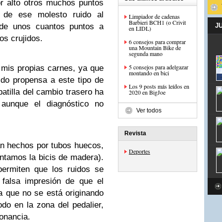
r alto otros muchos puntos
 de ese molesto ruido al
Limpiador de cadenas
Barbieri BCH1 (o Crivit
 de unos cuantos puntos a
J
en LIDL)
os crujidos.
6 consejos para comprar
una Mountain Bike de
segunda mano
5 consejos para adelgazar
 mis propias carnes, ya que
montando en bici
do propensa a este tipo de
Los 9 posts más leídos en
patilla del cambio trasero ha
2020 en BigJoe
 aunque el diagnóstico no
Ver todos
Revista
án hechos por tubos huecos,
Deportes
ntamos la bicis de madera).
permiten que los ruidos se
 falsa impresión de que el
a que no se está originando
do en la zona del pedalier,
onancia.