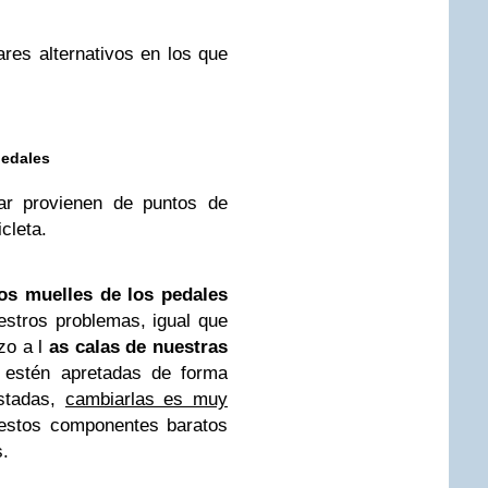
res alternativos en los que
pedales
ar provienen de puntos de
cleta.
los muelles de los pedales
stros problemas, igual que
zo a l
as calas de nuestras
 estén apretadas de forma
astadas,
cambiarlas es muy
estos componentes baratos
s.