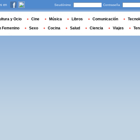
s en
Seudónimo
Contraseña
ltura y Ocio
Cine
Música
Libros
Comunicación
Tecnol
n Femenino
Sexo
Cocina
Salud
Ciencia
Viajes
Ten