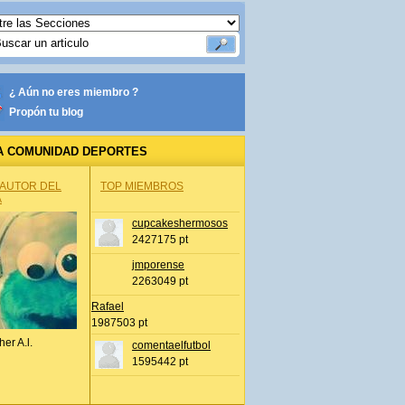
¿ Aún no eres miembro ?
Propón tu blog
A COMUNIDAD DEPORTES
 AUTOR DEL
TOP MIEMBROS
A
cupcakeshermosos
2427175 pt
jmporense
2263049 pt
Rafael
1987503 pt
her A.l.
comentaelfutbol
1595442 pt