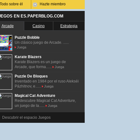
Todo sobre él
Hazte miembro
UEGOS EN ES.PAPERBLOG.COM
Arcade
Casino
Estrategia
Puzzle Bobble
Un clásico juego de Arcade. ......
Juega
Karate Blazers
Karate Blazers es un juego de
Arcade, que forma......
Juega
Puzzle De Bloques
Inventado en 1984 por el ruso Alekséi
Pázhitnov, e......
Juega
Magical Cat Adventure
Redescubre Magical Cat Adventure,
un juego de la......
Juega
Descubrir el espacio Juegos