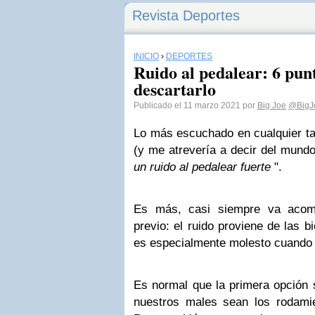
Revista Deportes
INICIO
›
DEPORTES
Ruido al pedalear: 6 punt
descartarlo
Publicado el 11 marzo 2021 por
Big Joe
@BigJ
Lo más escuchado en cualquier tal
(y me atrevería a decir del mund
un ruido al pedalear fuerte
".
Es más, casi siempre va acom
previo: el ruido proviene de las bi
es especialmente molesto cuando 
Es normal que la primera opción 
nuestros males sean los rodami