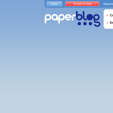
Inicio
Propón tu blog
Sígueno
Cu
E