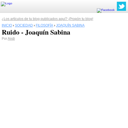
¿Los artículos de tu blog publicados aquí? ¡Propón tu blog!
INICIO
›
SOCIEDAD
›
FILOSOFÍA
›
JOAQUÍN SABINA
Ruido - Joaquín Sabina
Por
Andi