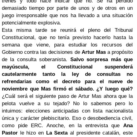
trenes y todo hace indicar que no. Se ha perdido
demasiado tiempo por parte de unos y de otros en un
juego irresponsable que nos ha llevado a una situación
potencialmente explosiva.
Esta misma tarde se reunirá el pleno del Tribunal
Constitucional, que no tenía previsto hacerlo hasta la
semana que viene, para estudiar los recursos del
Gobierno contra las decisiones de
Artur Mas
a propósito
de la consulta soberanista.
Salvo sorpresa más que
mayúscula, el Constitucional suspenderá
cautelarmente tanto la ley de consultas no
refrendarias como el decreto para el nueve de
noviembre que Mas firmó el sábado. ¿Y luego qué?
¿Cuál será el siguiente paso de Artur Mas ahora que la
pelota vuelve a su tejado? No lo sabemos pero lo
intuimos: elecciones anticipadas con lista nacionalista
única y carácter plebiscitario. Eso o desobediencia civil,
como pide ERC. Anoche, en la entrevista que
Ana
Pastor
le hizo en
La Sexta
al presidente catalán, este