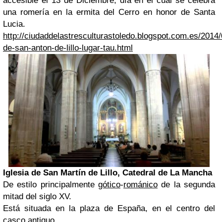
accesible el 13 de Diciembre, día en el cual se celebra
una romería en la ermita del Cerro en honor de Santa
Lucia.
http://ciudaddelastresculturastoledo.blogspot.com.es/2014/
de-san-anton-de-lillo-lugar-tau.html
Iglesia de San Martín de Lillo, Catedral de La Mancha
De estilo principalmente
gótico
-
románico
de la segunda
mitad del siglo XV.
Está situada en la plaza de España, en el centro del
casco antiguo.