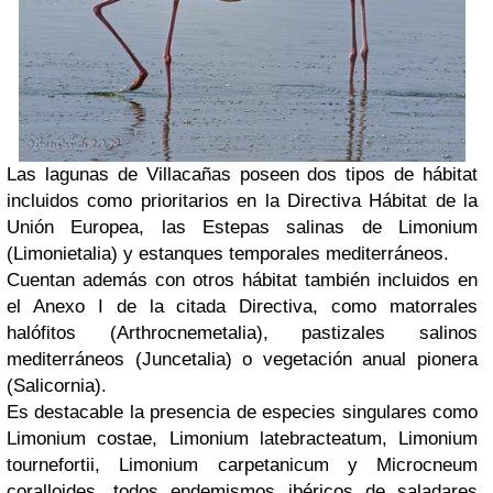
Las lagunas de Villacañas poseen dos tipos de hábitat
incluidos como prioritarios en la Directiva Hábitat de la
Unión Europea, las Estepas salinas de Limonium
(Limonietalia) y estanques temporales mediterráneos.
Cuentan además con otros hábitat también incluidos en
el Anexo I de la citada Directiva, como matorrales
halófitos (Arthrocnemetalia), pastizales salinos
mediterráneos (Juncetalia) o vegetación anual pionera
(Salicornia).
Es destacable la presencia de especies singulares como
Limonium costae, Limonium latebracteatum, Limonium
tournefortii, Limonium carpetanicum y Microcneum
coralloides, todos endemismos ibéricos de saladares