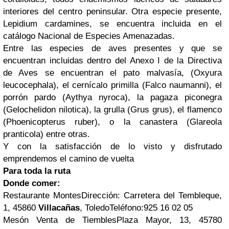
interiores del centro peninsular. Otra especie presente,
Lepidium cardamines, se encuentra incluida en el
catálogo Nacional de Especies Amenazadas.
Entre las especies de aves presentes y que se
encuentran incluidas dentro del Anexo I de la Directiva
de Aves se encuentran el pato malvasía, (Oxyura
leucocephala), el cernícalo primilla (Falco naumanni), el
porrón pardo (Aythya nyroca), la pagaza piconegra
(Gelochelidon nilotica), la grulla (Grus grus), el flamenco
(Phoenicopterus ruber), o la canastera (Glareola
pranticola) entre otras.
Y con la satisfacción de lo visto y disfrutado
emprendemos el camino de vuelta
Para toda la ruta
Donde comer:
Restaurante MontesDirección: Carretera del Tembleque,
1, 45860
Villacañas
, ToledoTeléfono:925 16 02 05
Mesón Venta de TiemblesPlaza Mayor, 13, 45780