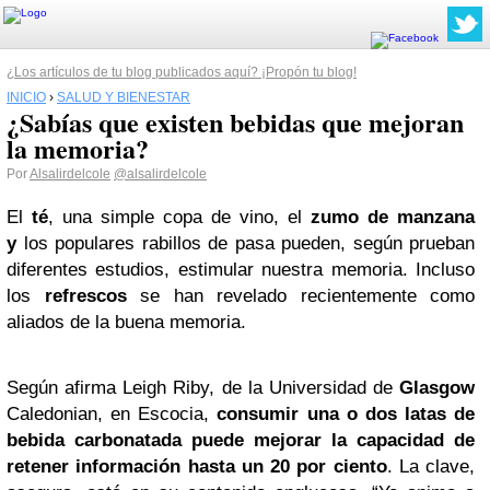
¿Los artículos de tu blog publicados aquí? ¡Propón tu blog!
INICIO
›
SALUD Y BIENESTAR
¿Sabías que existen bebidas que mejoran
la memoria?
Por
Alsalirdelcole
@alsalirdelcole
El
té
, una simple copa de vino, el
zumo de manzana
y
los populares rabillos de pasa pueden, según prueban
diferentes estudios, estimular nuestra memoria. Incluso
los
refrescos
se han revelado recientemente como
aliados de la buena memoria.
Según afirma Leigh Riby, de la Universidad de
Glasgow
Caledonian, en Escocia,
consumir una o dos latas de
bebida carbonatada puede mejorar la capacidad de
retener información hasta un 20 por ciento
. La clave,