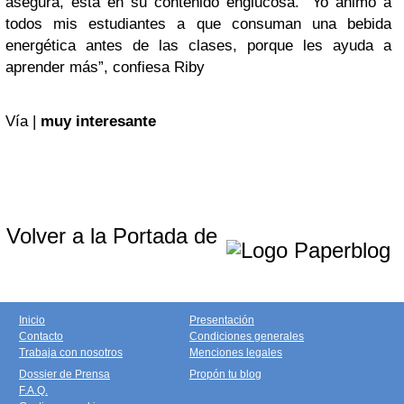
asegura, está en su contenido englucosa. “Yo animo a
todos mis estudiantes a que consuman una bebida
energética antes de las clases, porque les ayuda a
aprender más”, confiesa Riby
Vía |
muy interesante
Volver a la Portada de
Inicio
Presentación
Contacto
Condiciones generales
Trabaja con nosotros
Menciones legales
Dossier de Prensa
Propón tu blog
F.A.Q.