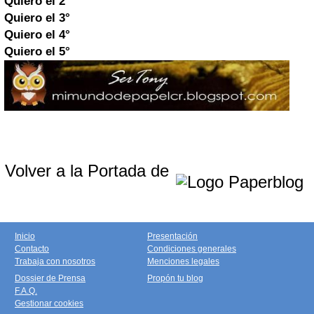
Quiero el 2°
Quiero el 3°
Quiero el 4°
Quiero el 5°
Volver a la Portada de
Inicio
Presentación
Contacto
Condiciones generales
Trabaja con nosotros
Menciones legales
Dossier de Prensa
Propón tu blog
F.A.Q.
Gestionar cookies