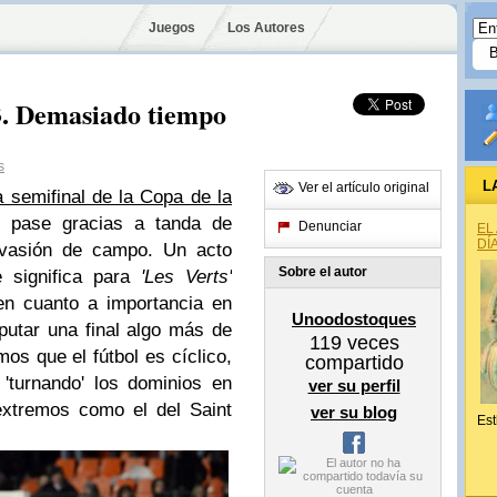
Juegos
Los Autores
3. Demasiado tiempo
s
L
Ver el artículo original
a semifinal de la Copa de la
 pase gracias a tanda de
Denunciar
EL
DÍ
nvasión de campo. Un acto
Sobre el autor
 significa para
'Les Verts'
o en cuanto a importancia en
Unoodostoques
sputar una final algo más de
119
veces
os que el fútbol es cíclico,
compartido
'turnando' los dominios en
ver su perfil
extremos como el del Saint
ver su blog
Est