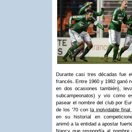
Durante casi tres décadas fue el
francés. Entre 1960 y 1982 ganó 
en dos ocasiones también), lev
subcampeonatos) y vio como esa
pasear el nombre del club por Eu
de los '70 con
la inolvidable fina
en su historial en competicione
animó a la entidad a apostar fuert
Nancy que respondía al nombre