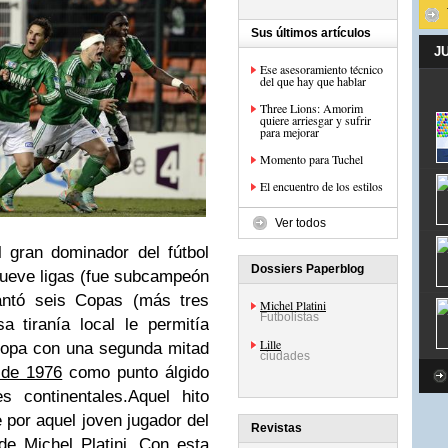
Sus últimos artículos
J
Ese asesoramiento técnico
del que hay que hablar
Three Lions: Amorim
quiere arriesgar y sufrir
para mejorar
Momento para Tuchel
El encuentro de los estilos
Ver todos
 gran dominador del fútbol
Dossiers Paperblog
nueve ligas (fue subcampeón
antó seis Copas (más tres
Michel Platini
Futbolistas
 tiranía local le permitía
Lille
ropa con una segunda mitad
ciudades
l de 1976
como punto álgido
s continentales.Aquel hito
e por aquel joven jugador del
Revistas
 de
Michel Platini
. Con esta