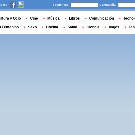
s en
Seudónimo
Contraseña
ltura y Ocio
Cine
Música
Libros
Comunicación
Tecnol
n Femenino
Sexo
Cocina
Salud
Ciencia
Viajes
Ten