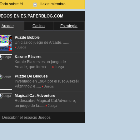
Todo sobre él
Hazte miembro
UEGOS EN ES.PAPERBLOG.COM
Arcade
Casino
Estrategia
Puzzle Bobble
Un clásico juego de Arcade. ......
Juega
Karate Blazers
Karate Blazers es un juego de
Arcade, que forma......
Juega
Puzzle De Bloques
Inventado en 1984 por el ruso Alekséi
Pázhitnov, e......
Juega
Magical Cat Adventure
Redescubre Magical Cat Adventure,
un juego de la......
Juega
Descubrir el espacio Juegos