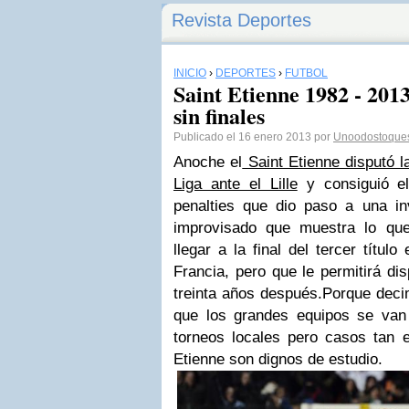
Revista Deportes
INICIO
›
DEPORTES
›
FÚTBOL
Saint Etienne 1982 - 201
sin finales
Publicado el 16 enero 2013 por
Unoodostoque
Anoche el
Saint Etienne disputó l
Liga ante el Lille
y consiguió el
penalties que dio paso a una i
improvisado que muestra lo que
llegar a la final del tercer títul
Francia, pero que le permitirá di
treinta años después.Porque decim
que los grandes equipos se van 
torneos locales pero casos tan 
Etienne son dignos de estudio.