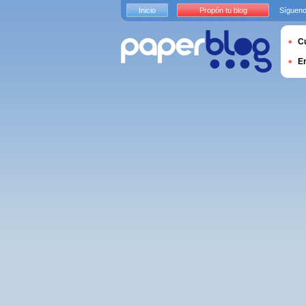
Inicio
Propón tu blog
Sígueno
Cu
E