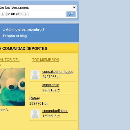
¿ Aún no eres miembro ?
Propón tu blog
A COMUNIDAD DEPORTES
 AUTOR DEL
TOP MIEMBROS
A
cupcakeshermosos
2427265 pt
jmporense
2263169 pt
Rafael
1987701 pt
her A.l.
comentaelfutbol
1595505 pt