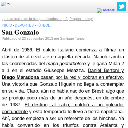
¿Los artículos de tu blog publicados aquí? ¡Propón tu blog!
INICIO
›
DEPORTES
›
FÚTBOL
San Gonzalo
Publicado el 23 septiembre 2013 por
Santiago Tuñez
Abril de 1986. El calcio italiano comienza a filmar un
clásico de alto voltaje en aquella década. Napoli cambia
las coordenadas del
mapa geofutbolero
y le gana Milan 2
a 1 en el estadio Giuseppe Meazza.
Daniel Bertoni y
Diego Maradona
pasan por la red y cobran en efectivo.
Una victoria que Gonzalo Higuaín no llega a contemplar
en su vida. Claro, aún no había nacido en Brest; algo que
se produjo poco más de un año después, en diciembre
de 1987.
El destino, al cabo, moldeó a un goleador
contundente
y esta temporada lo llevó a tierra napolitana.
Ahí, donde empieza a ser un referente de los hinchas. Ya
había convertido en los triunfos contra Atalanta y