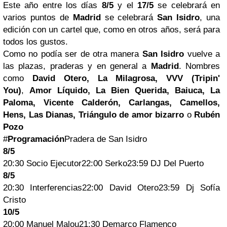
Este año entre los días
8/5
y el
17/5
se celebrará en
varios puntos de
Madrid
se celebrará
San Isidro
, una
edición con un cartel que, como en otros años, será para
todos los gustos.
Como no podía ser de otra manera
San Isidro
vuelve a
las plazas, praderas y en general a
Madrid
. Nombres
como
David Otero, La Milagrosa, VVV (Tripin'
You)
,
Amor Líquido, La Bien Querida, Baiuca, La
Paloma, Vicente Calderón, Carlangas, Camellos,
Hens, Las Dianas, Triángulo de amor bizarro
o
Rubén
Pozo
#
Programación
Pradera de San Isidro
8/5
20:30 Socio Ejecutor22:00 Serko23:59 DJ Del Puerto
8/5
20:30 Interferencias22:00 David Otero23:59 Dj Sofía
Cristo
10/5
20:00 Manuel Malou21:30 Demarco Flamenco