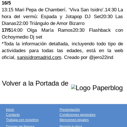
16/5
13:15 Mari Pepa de Chamberí. ‘Viva San Isidro’.14:30 La
hora del vermú: Espada y Jotapop DJ Set20:30 Las
Dianas22:00 Triángulo de Amor Bizarro
17/5
14:00 Olga María Ramos20:30 Flashback con
Ochoymedio Dj set
*Toda la información detallada, incluyendo todo tipo de
actividades para todas las edades, está en la web
oficial,
sanisidromadrid.com
. Creado por @jero22ind
Volver a la Portada de
Inicio
Presentación
Contacto
Condiciones generales
Trabaja con nosotros
Menciones legales
Dossier de Prensa
Propón tu blog