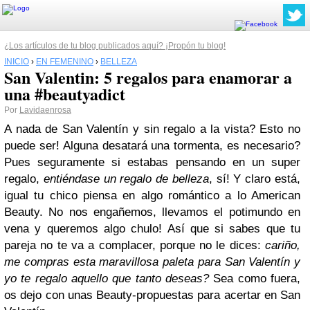
¿Los artículos de tu blog publicados aquí? ¡Propón tu blog!
INICIO
›
EN FEMENINO
›
BELLEZA
San Valentin: 5 regalos para enamorar a
una #beautyadict
Por
Lavidaenrosa
A nada de San Valentín y sin regalo a la vista? Esto no
puede ser! Alguna desatará una tormenta, es necesario?
Pues seguramente si estabas pensando en un super
regalo,
entiéndase un regalo de belleza
, sí! Y claro está,
igual tu chico piensa en algo romántico a lo American
Beauty. No nos engañemos, llevamos el potimundo en
vena y queremos algo chulo! Así que si sabes que tu
pareja no te va a complacer, porque no le dices:
cariño,
me compras esta maravillosa paleta para San Valentín y
yo te regalo aquello que tanto deseas?
Sea como fuera,
os dejo con unas
Beauty-propuestas para acertar en San