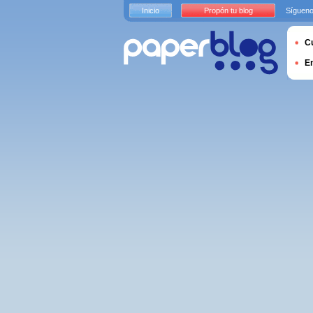
Inicio
Propón tu blog
Sígueno
Cu
E