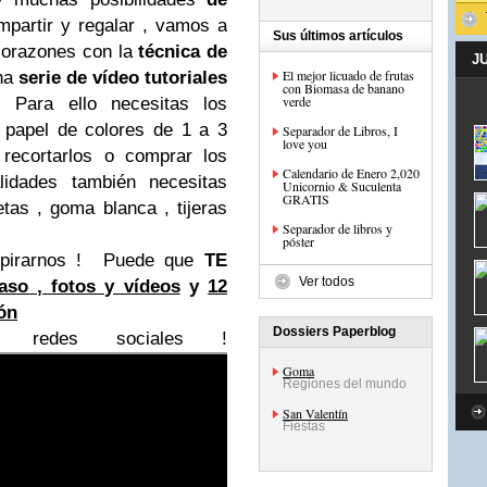
partir y regalar , vamos a
Sus últimos artículos
orazones con la
técnica de
J
El mejor licuado de frutas
una
serie de vídeo tutoriales
con Biomasa de banano
verde
.
Para ello necesitas los
 papel de colores de 1 a 3
Separador de Libros, I
love you
recortarlos o comprar los
Calendario de Enero 2,020
idades también necesitas
Unicornio & Suculenta
GRATIS
etas , goma blanca , tijeras
Separador de libros y
póster
pirarnos !
Puede que
TE
Ver todos
aso , fotos y vídeos
y
12
ón
Dossiers Paperblog
redes sociales !
Goma
Regiones del mundo
San Valentín
Fiestas