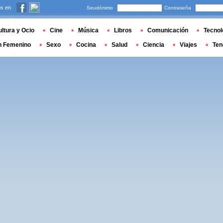
s en
Seudónimo
Contraseña
ltura y Ocio
Cine
Música
Libros
Comunicación
Tecnol
n Femenino
Sexo
Cocina
Salud
Ciencia
Viajes
Ten