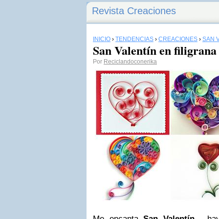
Revista Creaciones
INICIO
›
TENDENCIAS
›
CREACIONES
›
SAN 
San Valentín en filigrana
Por
Reciclandoconerika
Me encanta
San Valentín
, hay