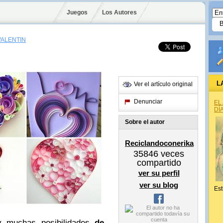
Juegos
Los Autores
VALENTÍN
L
Ver el artículo original
Denunciar
EL
DÍ
Sobre el autor
Reciclandoconerika
35846
veces
compartido
ver su perfil
ver su blog
Est
 muchas posibilidades
de