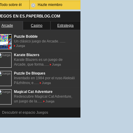
Todo sobre él
Hazte miembro
UEGOS EN ES.PAPERBLOG.COM
Arcade
Casino
Estrategia
Puzzle Bobble
Un clásico juego de Arcade. ......
Juega
Karate Blazers
Karate Blazers es un juego de
Arcade, que forma......
Juega
Puzzle De Bloques
Inventado en 1984 por el ruso Alekséi
Pázhitnov, e......
Juega
Magical Cat Adventure
Redescubre Magical Cat Adventure,
un juego de la......
Juega
Descubrir el espacio Juegos