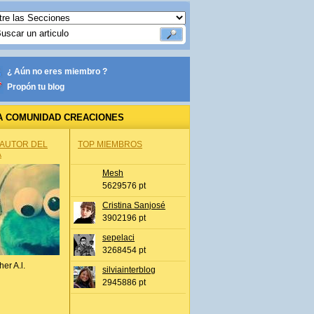
¿ Aún no eres miembro ?
Propón tu blog
A COMUNIDAD CREACIONES
 AUTOR DEL
TOP MIEMBROS
A
Mesh
5629576 pt
Cristina Sanjosé
3902196 pt
sepelaci
3268454 pt
her A.l.
silviainterblog
2945886 pt