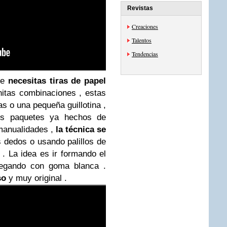
Revistas
Creaciones
Talentos
Tendencias
ue
necesitas tiras de papel
nitas combinaciones , estas
as o una pequeña guillotina ,
 los paquetes ya hechos de
 manualidades ,
la técnica se
s dedos o usando palillos de
. La idea es ir formando el
pegando con goma blanca .
so
y muy original .