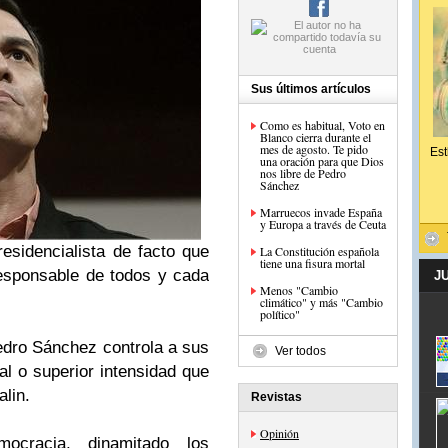
Sus últimos artículos
Como es habitual, Voto en
Blanco cierra durante el
mes de agosto. Te pido
Est
una oración para que Dios
nos libre de Pedro
Sánchez
Marruecos invade España
y Europa a través de Ceuta
esidencialista de facto que
La Constitución española
tiene una fisura mortal
responsable de todos y cada
J
Menos "Cambio
climático" y más "Cambio
político"
dro Sánchez controla a sus
Ver todos
al o superior intensidad que
alin.
Revistas
Opinión
mocracia, dinamitado los