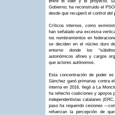
entre el líder y el proyecto. 
Gobierno; ha reconstruido el PS
desde que recuperó el control del 
Críticos internos, como exministr
han señalado una excesiva vertical
los nombramientos en federacione
se deciden en el núcleo duro d
entorno donde los “súbdito
autonómicos afines y cargos o
que actores autónomos.
Esta concentración de poder es
Sánchez ganó primarias contra el 
interna en 2016, llegó a La Monc
ha rehecho coaliciones y apoyos 
independentistas catalanes (ERC, 
paso ha requerido cesiones —co
refuerzan la percepción de que