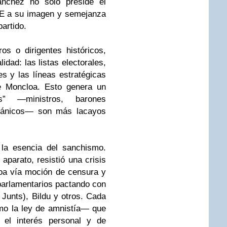
Sánchez no solo preside el
OE a su imagen y semejanza
partido.
os o dirigentes históricos,
idad: las listas electorales,
s y las líneas estratégicas
e Moncloa. Esto genera un
s” —ministros, barones
rgánicos— son más lacayos
 la esencia del sanchismo.
aparato, resistió una crisis
loa vía moción de censura y
parlamentarios pactando con
Junts), Bildu y otros. Cada
mo la ley de amnistía— que
 el interés personal y de