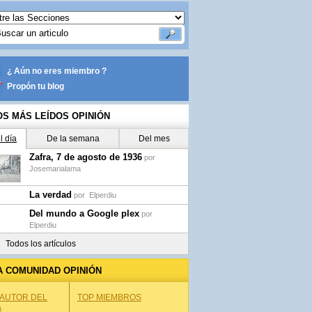
¿ Aún no eres miembro ?
Propón tu blog
OS MÁS LEÍDOS OPINIÓN
l día
De la semana
Del mes
Zafra, 7 de agosto de 1936
por
Josemarialama
La verdad
por
Elperdiu
Del mundo a Google plex
por
Elperdiu
Todos los artículos
A COMUNIDAD OPINIÓN
 AUTOR DEL
TOP MIEMBROS
A