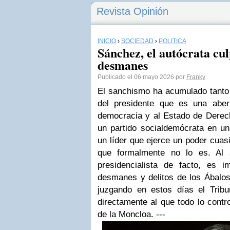
Revista Opinión
INICIO
›
SOCIEDAD
›
POLÍTICA
Sánchez, el autócrata cul
desmanes
Publicado el 06 mayo 2026 por
Franky
El sanchismo ha acumulado tanto p
del presidente que es una aber
democracia y al Estado de Derech
un partido socialdemócrata en un
un líder que ejerce un poder cuas
que formalmente no lo es. Al 
presidencialista de facto, es 
desmanes y delitos de los Ábalos
juzgando en estos días el Trib
directamente al que todo lo control
de la Moncloa. ---