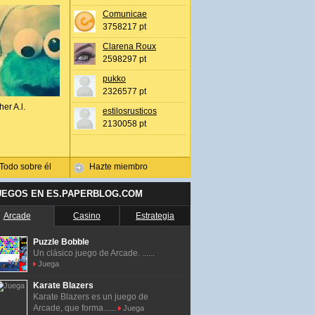
Comunicae
3758217 pt
Clarena Roux
2598297 pt
pukko
2326577 pt
her A.l.
estilosrusticos
2130058 pt
Todo sobre él
Hazte miembro
UEGOS EN ES.PAPERBLOG.COM
Arcade
Casino
Estrategia
Puzzle Bobble
Un clásico juego de Arcade. ......
Juega
Karate Blazers
Karate Blazers es un juego de
Arcade, que forma......
Juega