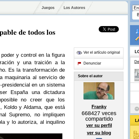
Juegos
Los Autores
pable de todos los
L
Ver el artículo original
oder y control en la figura
ración y una traición a la
De
Denunciar
o. Es la transformación de
Sobre el autor
a maquinaria al servicio de
i-presidencial en un sistema
ser España una dictadura
imposible no creer que los
Franky
, Koldo y Aldama, que está
668427
veces
unal Supremo, no impliquen
compartido
L
a y lo autoriza, al inquilino
ver su perfil
ver su blog
EL
DÍ