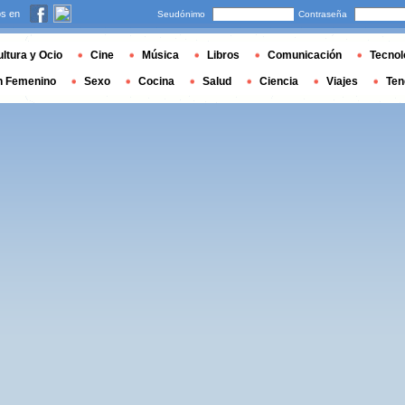
s en
Seudónimo
Contraseña
ltura y Ocio
Cine
Música
Libros
Comunicación
Tecnol
n Femenino
Sexo
Cocina
Salud
Ciencia
Viajes
Ten