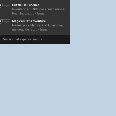
Puzzle De Bloques
Inventado en 1984 por el ruso Alekséi
Pázhitnov, e......
Juega
Magical Cat Adventure
Redescubre Magical Cat Adventure,
un juego de la......
Juega
Descubrir el espacio Juegos