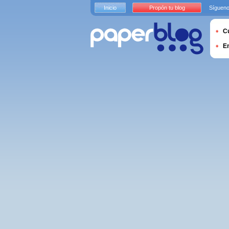
Inicio
Propón tu blog
Sígueno
Cu
E