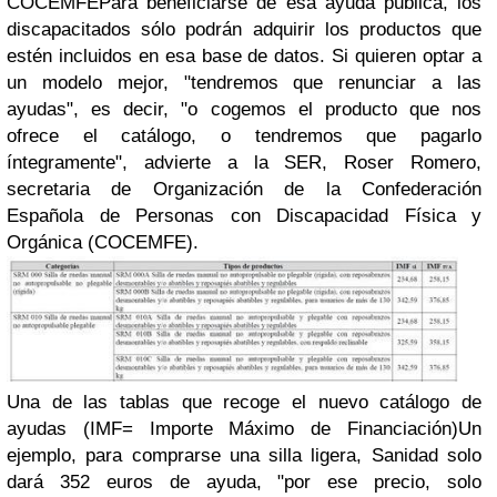
COCEMFEPara beneficiarse de esa ayuda pública,
los
discapacitados sólo podrán adquirir los productos
que
estén incluidos en esa base de datos. Si quieren
optar a
un modelo mejor
, "tendremos que
renunciar a las
ayudas
", es decir, "o cogemos el producto que nos
ofrece el catálogo, o tendremos que pagarlo
íntegramente", advierte a la SER, Roser Romero,
secretaria de Organización de
la
Confederación
Española de Personas con Discapacidad Física y
Orgánica
(
COCEMFE).
Una de las tablas que recoge el nuevo catálogo de
ayudas (IMF= Importe Máximo de Financiación)Un
ejemplo, para comprarse una
silla ligera
, Sanidad solo
dará
352 euros
de ayuda, "por ese precio, solo