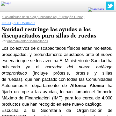
¿Los artículos de tu blog publicados aquí? ¡Propón tu blog!
INICIO
›
SOLIDARIDAD
Sanidad restringe las ayudas a los
discapacitados para sillas de ruedas
Por
Aparcamientodiscapacitados
Los colectivos de discapacitados físicos están molestos,
preocupados, y profundamente asustados ante el nuevo
escenario que se les avecina.El Ministerio de Sanidad ha
publicado ya el
borrador del nuevo catálogo
ortoprotésico
(incluye prótesis, órtesis y sillas
de
ruedas), que han pactado con todas las Comunidades
Autónomas.El
departamento de
Alfonso Alonso
ha
fijado un tope a las ayudas
, lo han llamado el
'Importe
Máximo de Financiación'
(IMF) para los cerca de
4.000
productos
que han recogido en este nuevo catálogo.
Escucha a la Secretaria de Organización de