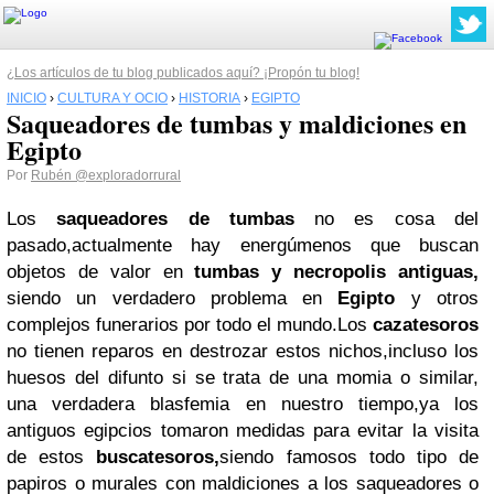
¿Los artículos de tu blog publicados aquí? ¡Propón tu blog!
INICIO
›
CULTURA Y OCIO
›
HISTORIA
›
EGIPTO
Saqueadores de tumbas y maldiciones en
Egipto
Por
Rubén
@exploradorrural
Los
saqueadores de tumbas
no es cosa del
pasado,actualmente hay energúmenos que buscan
objetos de valor en
tumbas y necropolis antiguas,
siendo un verdadero problema en
Egipto
y otros
complejos funerarios por todo el mundo.Los
cazatesoros
no tienen reparos en destrozar estos nichos,incluso los
huesos del difunto si se trata de una momia o similar,
una verdadera blasfemia en nuestro tiempo,ya los
antiguos egipcios tomaron medidas para evitar la visita
de estos
buscatesoros,
siendo famosos todo tipo de
papiros o murales con maldiciones a los saqueadores o