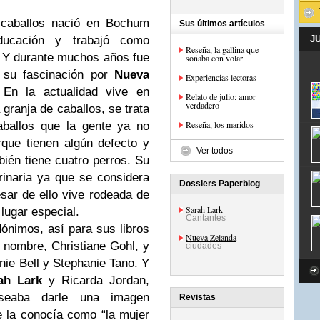
 caballos nació en Bochum
Sus últimos artículos
ducación y trabajó como
J
Reseña, la gallina que
a. Y durante muchos años fue
soñaba con volar
e su fascinación por
Nueva
Experiencias lectoras
 En la actualidad vive en
Relato de julio: amor
verdadero
granja de caballos, se trata
Reseña, los maridos
aballos que la gente ya no
que tienen algún defecto y
Ver todos
bién tiene cuatro perros. Su
rinaria ya que se considera
Dossiers Paperblog
sar de ello vive rodeada de
Sarah Lark
 lugar especial.
Cantantes
dónimos, así para sus libros
Nueva Zelanda
 nombre, Christiane Gohl, y
ciudades
nie Bell y Stephanie Tano. Y
ah Lark
y Ricarda Jordan,
eseaba darle una imagen
Revistas
e la conocía como “la mujer