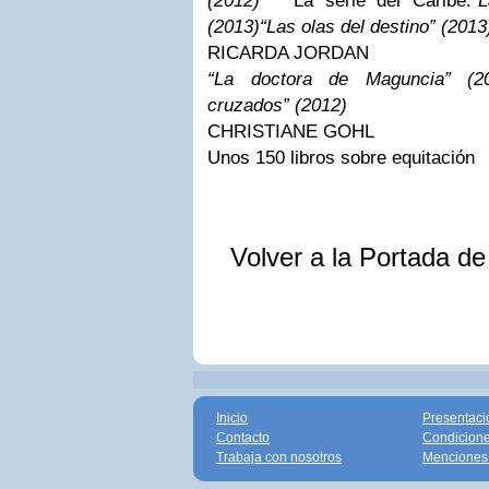
(2012)
La serie del Caribe:“
L
(2013)
“Las olas del destino” (2013
RICARDA JORDAN
“La doctora de Maguncia” (20
cruzados” (2012)
CHRISTIANE GOHL
Unos 150 libros sobre equitación
Volver a la Portada d
Inicio
Presentaci
Contacto
Condicione
Trabaja con nosotros
Menciones 