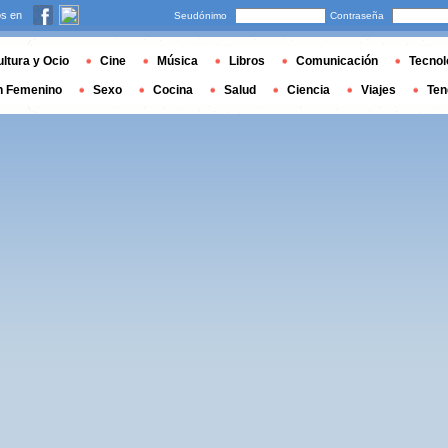
s en
Seudónimo
Contraseña
ltura y Ocio
Cine
Música
Libros
Comunicación
Tecnol
n Femenino
Sexo
Cocina
Salud
Ciencia
Viajes
Ten