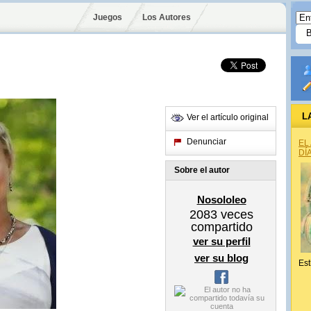
Juegos
Los Autores
L
Ver el artículo original
Denunciar
EL
DÍ
Sobre el autor
Nosololeo
2083
veces
compartido
ver su perfil
ver su blog
Est