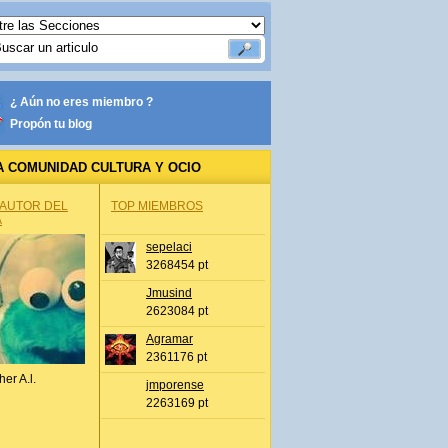
¿ Aún no eres miembro ?
Propón tu blog
A COMUNIDAD CULTURA Y OCIO
 AUTOR DEL
TOP MIEMBROS
A
sepelaci
3268454 pt
Jmusind
2623084 pt
Agramar
2361176 pt
her A.l.
jmporense
2263169 pt