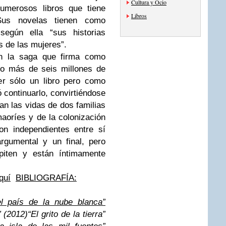
Cultura y Ocio
numerosos libros que tiene
Libros
Sus novelas tienen como
según ella “sus historias
s de las mujeres”.
on la saga que firma como
do más de seis millones de
er sólo un libro pero como
ó continuarlo, convirtiéndose
an las vidas de dos familias
maoríes y de la colonización
on independientes entre sí
rgumental y un final, pero
piten y están íntimamente
quí
BIBLIOGRAFÍA:
l país de la nube blanca”
” (2012)
“El grito de la tierra”