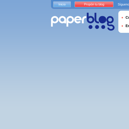
Inicio
Propón tu blog
Sígueno
Cu
E