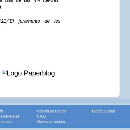
a isla de las mil fuentes”
)
11)
“El juramento de los
e
ón
Dossier de Prensa
Propón tu blog
s generales
F.A.Q.
legales
Gestionar cookies