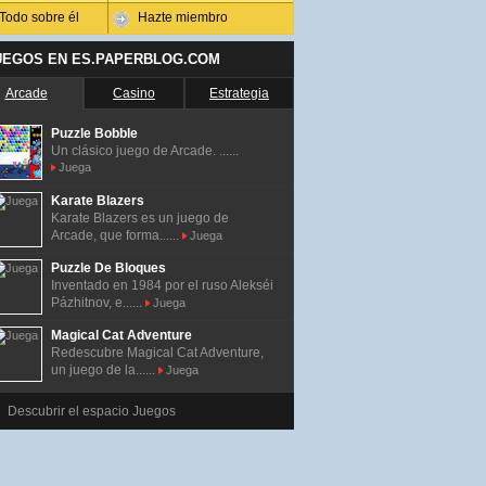
Todo sobre él
Hazte miembro
UEGOS EN ES.PAPERBLOG.COM
Arcade
Casino
Estrategia
Puzzle Bobble
Un clásico juego de Arcade. ......
Juega
Karate Blazers
Karate Blazers es un juego de
Arcade, que forma......
Juega
Puzzle De Bloques
Inventado en 1984 por el ruso Alekséi
Pázhitnov, e......
Juega
Magical Cat Adventure
Redescubre Magical Cat Adventure,
un juego de la......
Juega
Descubrir el espacio Juegos