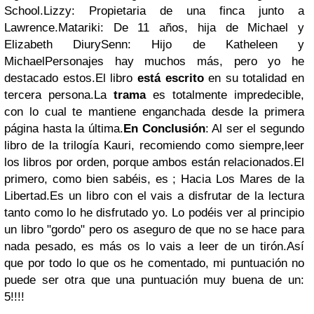
School.Lizzy: Propietaria de una finca junto a
Lawrence.Matariki: De 11 años, hija de Michael y
Elizabeth DiurySenn: Hijo de Katheleen y
MichaelPersonajes hay muchos más, pero yo he
destacado estos.El libro
está escrito
en su totalidad en
tercera persona.La
trama
es totalmente impredecible,
con lo cual te mantiene enganchada desde la primera
página hasta la última.
En Conclusión
: Al ser el segundo
libro de la trilogía Kauri, recomiendo como siempre,leer
los libros por orden, porque ambos están relacionados.El
primero, como bien sabéis, es ; Hacia Los Mares de la
Libertad.Es un libro con el vais a disfrutar de la lectura
tanto como lo he disfrutado yo. Lo podéis ver al principio
un libro "gordo" pero os aseguro de que no se hace para
nada pesado, es más os lo vais a leer de un tirón.Así
que por todo lo que os he comentado, mi puntuación no
puede ser otra que una puntuación muy buena de un:
5!!!!