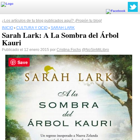
¿Los artículos de tu blog publicados aquí? ¡Propón tu blog!
INICIO
›
CULTURA Y OCIO
›
SARAH LARK
Sarah Lark: A La Sombra del Árbol
Kauri
Publicado el 12 enero 2015 por
Cristina Fochs
@NoSinMiLibro
Save