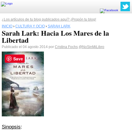
¿Los artículos de tu blog publicados aquí? ¡Propón tu blog!
INICIO
›
CULTURA Y OCIO
›
SARAH LARK
Sarah Lark: Hacia Los Mares de la
Libertad
Publicado el 04 agosto 2014 por
Cristina Fochs
@NoSinMiLibro
Save
Sinopsis
: