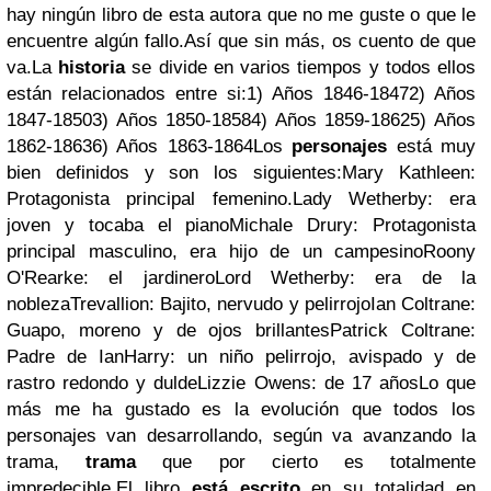
hay ningún libro de esta autora que no me guste o que le
encuentre algún fallo.Así que sin más, os cuento de que
va.La
historia
se divide en varios tiempos y todos ellos
están relacionados entre si:1) Años 1846-18472) Años
1847-18503) Años 1850-18584) Años 1859-18625) Años
1862-18636) Años 1863-1864Los
personajes
está muy
bien definidos y son los siguientes:Mary Kathleen:
Protagonista principal femenino.Lady Wetherby: era
joven y tocaba el pianoMichale Drury: Protagonista
principal masculino, era hijo de un campesinoRoony
O'Rearke: el jardineroLord Wetherby: era de la
noblezaTrevallion: Bajito, nervudo y pelirrojoIan Coltrane:
Guapo, moreno y de ojos brillantesPatrick Coltrane:
Padre de IanHarry: un niño pelirrojo, avispado y de
rastro redondo y duldeLizzie Owens: de 17 añosLo que
más me ha gustado es la evolución que todos los
personajes van desarrollando, según va avanzando la
trama,
trama
que por cierto es totalmente
impredecible.El libro
está escrito
en su totalidad en