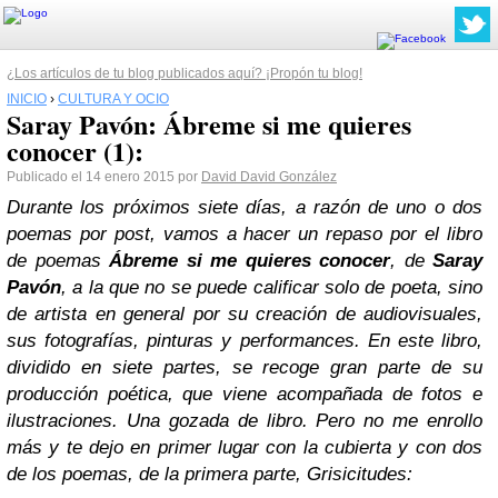
¿Los artículos de tu blog publicados aquí? ¡Propón tu blog!
INICIO
›
CULTURA Y OCIO
Saray Pavón: Ábreme si me quieres
conocer (1):
Publicado el 14 enero 2015 por
David David González
Durante los próximos siete días, a razón de uno o dos
poemas por post, vamos a hacer un repaso por el libro
de poemas
Ábreme si me quieres conocer
, de
Saray
Pavón
, a la que no se puede calificar solo de poeta, sino
de artista en general por su creación de audiovisuales,
sus fotografías, pinturas y performances. En este libro,
dividido en siete partes, se recoge gran parte de su
producción poética, que viene acompañada de fotos e
ilustraciones. Una gozada de libro. Pero no me enrollo
más y te dejo en primer lugar con la cubierta y con dos
de los poemas, de la primera parte,
Grisicitudes
: