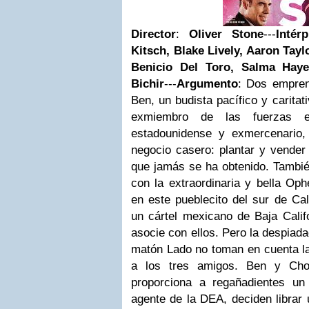
Director
:
Oliver Stone
---
Intér
Kitsch, Blake Lively, Aaron Tayl
Benicio Del Toro, Salma Haye
Bichir
---
Argumento
:
Dos empren
Ben, un budista pacífico y carita
exmiembro de las fuerzas e
estadounidense y exmercenario,
negocio casero: plantar y vender
que jamás se ha obtenido. Tambi
con la extraordinaria y bella Oph
en este pueblecito del sur de Cal
un cártel mexicano de Baja Califo
asocie con ellos.
Pero la despiadad
matón Lado no toman en cuenta la
a los tres amigos. Ben y Cho
proporciona a regañadientes un
agente de la DEA, deciden librar 