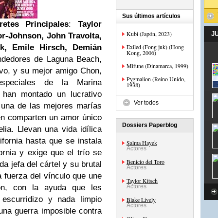
Sus últimos artículos
pretes Principales
:
Taylor
Kubi (Japón, 2023)
J
or-Johnson, John Travolta,
k, Emile Hirsch, Demián
Exiled (Fong juk) (Hong
Kong, 2006)
dedores de Laguna Beach,
Mifune (Dinamarca, 1999)
tivo, y su mejor amigo Chon,
Pygmalion (Reino Unido,
speciales de la Marina
1938)
 han montado un lucrativo
Ver todos
 una de las mejores marías
én comparten un amor único
Dossiers Paperblog
elia.
Llevan una vida idílica
ifornia hasta que se instala
Salma Hayek
Actores
rnia y exige que el trío se
Benicio del Toro
a jefa del cártel y su brutal
Actores
 fuerza del vínculo que une
Taylor Kitsch
n, con la ayuda que les
Actores
 escurridizo y nada limpio
Blake Lively
Actores
una guerra imposible contra