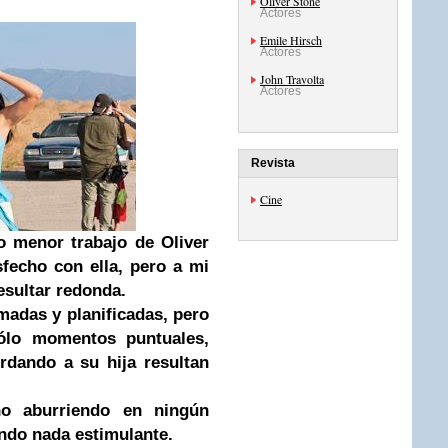
Oliver Stone
Actores
Emile Hirsch
Actores
John Travolta
Actores
Revista
Cine
ro menor trabajo de
Oliver
sfecho con ella, pero a mi
resultar redonda.
madas y planificadas, pero
ólo momentos puntuales,
rdando a su hija resultan
no aburriendo en ningún
ndo nada estimulante.