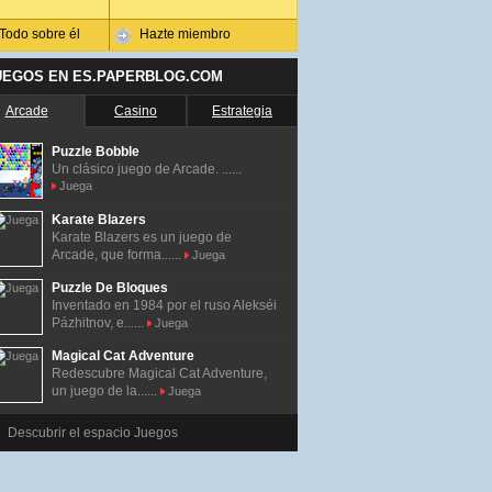
Todo sobre él
Hazte miembro
UEGOS EN ES.PAPERBLOG.COM
Arcade
Casino
Estrategia
Puzzle Bobble
Un clásico juego de Arcade. ......
Juega
Karate Blazers
Karate Blazers es un juego de
Arcade, que forma......
Juega
Puzzle De Bloques
Inventado en 1984 por el ruso Alekséi
Pázhitnov, e......
Juega
Magical Cat Adventure
Redescubre Magical Cat Adventure,
un juego de la......
Juega
Descubrir el espacio Juegos