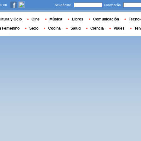
s en
Seudónimo
Contraseña
ltura y Ocio
Cine
Música
Libros
Comunicación
Tecnol
n Femenino
Sexo
Cocina
Salud
Ciencia
Viajes
Ten