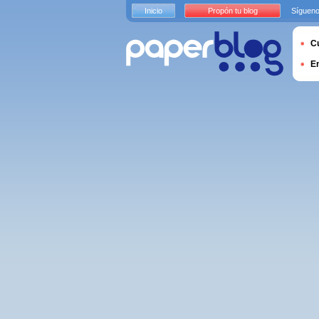
Inicio
Propón tu blog
Sígueno
Cu
E