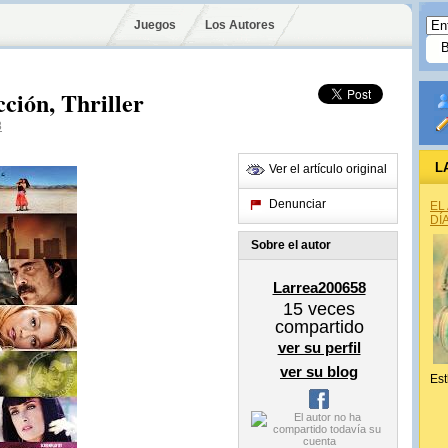
Juegos
Los Autores
ión, Thriller
8
L
Ver el artículo original
Denunciar
EL
DÍ
Sobre el autor
Larrea200658
15
veces
compartido
ver su perfil
ver su blog
Est