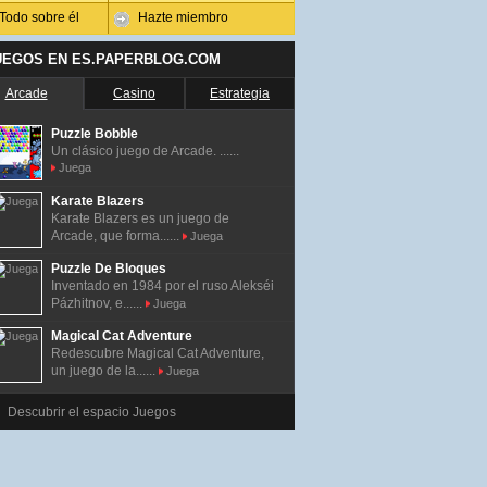
Todo sobre él
Hazte miembro
UEGOS EN ES.PAPERBLOG.COM
Arcade
Casino
Estrategia
Puzzle Bobble
Un clásico juego de Arcade. ......
Juega
Karate Blazers
Karate Blazers es un juego de
Arcade, que forma......
Juega
Puzzle De Bloques
Inventado en 1984 por el ruso Alekséi
Pázhitnov, e......
Juega
Magical Cat Adventure
Redescubre Magical Cat Adventure,
un juego de la......
Juega
Descubrir el espacio Juegos