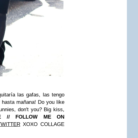
itaría las gafas, las tengo
y hasta mañana!
Do you like
sunnies, don't you? Big kiss,
ME // FOLLOW ME ON
TWITTER
XOXO
COLLAGE