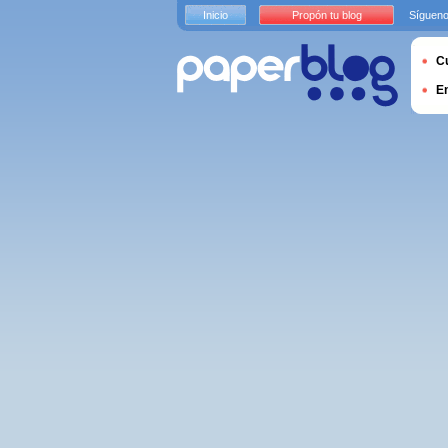
Inicio
Propón tu blog
Sígueno
Cu
E