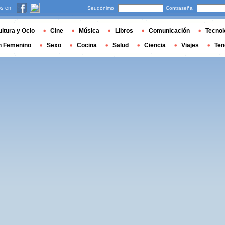
s en
Seudónimo
Contraseña
ltura y Ocio
Cine
Música
Libros
Comunicación
Tecnol
n Femenino
Sexo
Cocina
Salud
Ciencia
Viajes
Ten