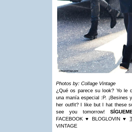
Photos by: Collage Vintage
¿Qué os parece su look? Yo le qu
una manía especial :P.
¡Besines 
her outfit? I like but I hat these 
see you tomorrow!
SÍGUE
FACEBOOK
♥
BLOGLOVIN
♥
VINTAGE