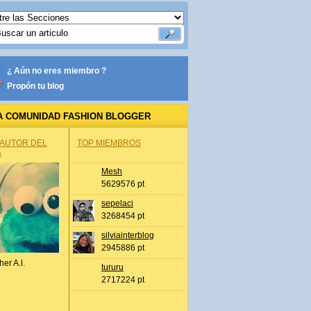
¿ Aún no eres miembro ?
Propón tu blog
A COMUNIDAD FASHION BLOGGER
 AUTOR DEL
TOP MIEMBROS
A
Mesh
5629576 pt
sepelaci
3268454 pt
silviainterblog
2945886 pt
her A.l.
tururu
2717224 pt