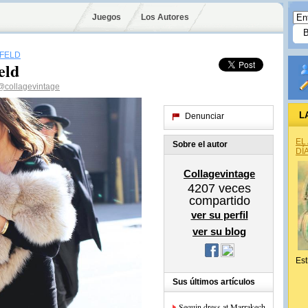
Juegos
Los Autores
TFELD
eld
@collagevintage
L
Denunciar
EL
Sobre el autor
DÍ
Collagevintage
4207
veces
compartido
ver su perfil
ver su blog
Est
Sus últimos artículos
Sequin dress at Marrakech