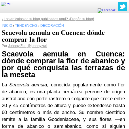
¿Los artículos de tu blog publicados aquí? ¡Propón tu blog!
INICIO
›
TENDENCIAS
›
DECORACIÓN
Scaevola aemula en Cuenca: dónde
comprar la flor
Por
Johnny Zuri
@johnnyzuri
Scaevola aemula en Cuenca:
dónde comprar la flor de abanico y
por qué conquista las terrazas de
la meseta
La
Scaevola aemula
, conocida popularmente como flor
de abanico, es una planta herbácea perenne de origen
australiano con porte rastrero o colgante que crece entre
20 y 45 centímetros de altura y puede extenderse hasta
60 centímetros o más de ancho. Su nombre científico
remite a la familia Goodeniaceae, y sus flores —en
forma de abanico o semiabanico, como si alguien